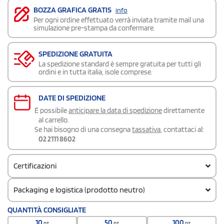
BOZZA GRAFICA GRATIS
info
Per ogni ordine effettuato verrà inviata tramite mail una
simulazione pre-stampa da confermare.
SPEDIZIONE GRATUITA
La spedizione standard è sempre gratuita per tutti gli
ordini e in tutta italia, isole comprese.
DATE DI SPEDIZIONE
É possibile
anticipare la data di spedizione
direttamente
al carrello.
Se hai bisogno di una consegna
tassativa
, contattaci al:
02 2111 8602
Certificazioni
Packaging e logistica (prodotto neutro)
Codice doganale
QUANTITÀ CONSIGLIATE
65050030
10
50
100
pz
pz
pz