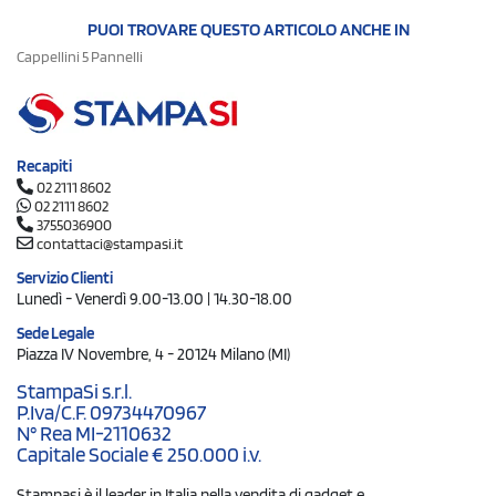
PUOI TROVARE QUESTO ARTICOLO ANCHE IN
Cappellini 5 Pannelli
Recapiti
02 2111 8602
02 2111 8602
3755036900
contattaci@stampasi.it
Servizio Clienti
Lunedì - Venerdì 9.00-13.00 | 14.30-18.00
Sede Legale
Piazza IV Novembre, 4 - 20124 Milano (MI)
StampaSi s.r.l.
P.Iva/C.F. 09734470967
N° Rea MI-2110632
Capitale Sociale € 250.000 i.v.
Stampasi è il leader in Italia nella vendita di gadget e