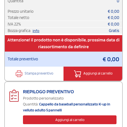
Quantità
0
Prezzo unitario
€
0,00
Totale netto
€
0,00
IVA
22
%
€
0,00
Bozza grafica
Gratis
info
Attenzione! il prodotto non è disponibile, prossima data di
riassortimento da definire
€
0,00
Totale preventivo
Stampa preventivo
Aggiungi al carrello
RIEPILOGO PREVENTIVO
Prodotto personalizzato
Quantità:
Cappello da baseball personalizzato K-up in
velluto adulto 5 pannelli
Aggiungi al carrello