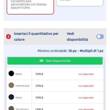
Il prodotto sarà
personalizzato con stampa
oppure ricamo
Inserisci il quantitativo per
Vedi
2
colore
disponibilità
Minimo ordinabile:
10 pz - Multipli di 1 pz
Vedi disponibilità
Black
Unica
non disponibile
Helmwood
Unica
non disponibile
Navy
Unica
non disponibile
Tan Brown
Unica
non disponibile