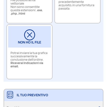
File possibilmente
precedentemente
vettoriale
acquisito, in una fornitura
Non sono consentite
passata.
queste estensioni:
.exe
,
.php
,
.html
NON HO IL FILE
Potrai inviare la tua grafica
successivamente la
conclusione dell'ordine.
Riceverai indicazioni via
email.
IL TUO PREVENTIVO