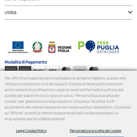
Utilità
Modalità di
Pagamento
Per offrirti un'esperienza di navigazione sempre migliore, questo sito
Spedizioni
utilizza cookie propri e di terze parti. I cookie di terze parti potranno
anche essere di profilazione. Leggi la nostra Informativa sull’uso dei
cookie per saperne di più oppure vai su “Personalizza la scelta dei
cookie” per gestire le tue impostazioni. Cliccando "Accetta Tutti"
acconsenti alla memorizzazione dei cookie sul tuo dispositivo. Cliccando
su "Rifiuta" accetti la memorizzazione dei soli cookie necessari. La
ringraziamo per la collaborazione!
© 2026 StampaSi s.r.l. TUTTI I DIRITTI SONO RISERVATI -
Leggi Cookie Policy
Personalizza la scelta dei cookie
P.Iva/C.F. 09734470967 - N° Rea MI-2110632