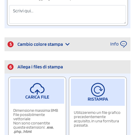
Info
5
Cambio colore stampa
6
Allega i files di stampa
CARICA FILE
RISTAMPA
Dimensione massima 8MB
Utilizzeremo un file grafico
File possibilmente
precedentemente
vettoriale
acquisito, in una fornitura
Non sono consentite
passata.
queste estensioni:
.exe
,
.php
,
.html