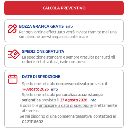
CALCOLA PREVENTIVO
BOZZA GRAFICA GRATIS
info
Per ogni ordine effettuato verrà inviata tramite mail una
simulazione pre-stampa da confermare.
SPEDIZIONE GRATUITA
La spedizione standard è sempre gratuita per tutti gli
ordini e in tutta italia, isole comprese.
DATE DI SPEDIZIONE
Spedizione articolo
non personalizzato
previsto il:
14 Agosto 2026
info
Spedizione articolo
personalizzato con stampa
serigrafica
previsto il:
27 Agosto 2026
info
É possibile
anticipare la data di spedizione
direttamente
al carrello.
Se hai bisogno di una consegna
tassativa
, contattaci al:
02 2111 8602