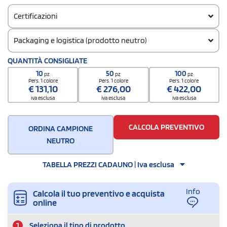
Certificazioni
Packaging e logistica (prodotto neutro)
Codice doganale
QUANTITÀ CONSIGLIATE
65050090
10
50
100
pz
pz
pz
Pers. 1 colore
Pers. 1 colore
Pers. 1 colore
€
131,10
€
276,00
€
422,00
iva esclusa
iva esclusa
iva esclusa
CALCOLA PREVENTIVO
ORDINA CAMPIONE
NEUTRO
TABELLA PREZZI CADAUNO | Iva esclusa
Info
Calcola il tuo preventivo e acquista
online
1
Seleziona il tipo di prodotto