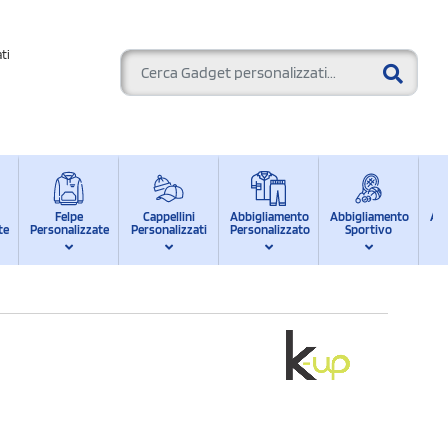
ti
Felpe
Cappellini
Abbigliamento
Abbigliamento
Ab
te
Personalizzate
Personalizzati
Personalizzato
Sportivo
d