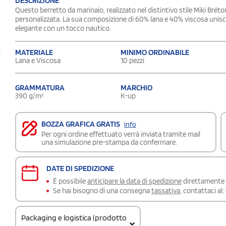
DESCRIZIONE
Questo berretto da marinaio, realizzato nel distintivo stile Miki Bréton
personalizzata. La sua composizione di 60% lana e 40% viscosa unisce
elegante con un tocco nautico.
MATERIALE
MINIMO ORDINABILE
Lana e Viscosa
10 pezzi
GRAMMATURA
MARCHIO
390 g/m²
K-up
BOZZA GRAFICA GRATIS
info
Per ogni ordine effettuato verrà inviata tramite mail
una simulazione pre-stampa da confermare.
DATE DI SPEDIZIONE
É possibile
anticipare la data di spedizione
direttamente a
Se hai bisogno di una consegna
tassativa
, contattaci al:
Packaging e logistica (prodotto