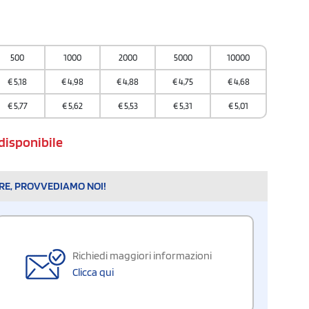
500
1000
2000
5000
10000
€
5,18
€
4,98
€
4,88
€
4,75
€
4,68
€
5,77
€
5,62
€
5,53
€
5,31
€
5,01
disponibile
ARE, PROVVEDIAMO NOI!
Richiedi maggiori informazioni
Clicca qui