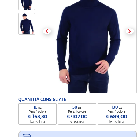
QUANTITÀ CONSIGLIATE
10
50
100
pz
pz
pz
Pers. 1 colore
Pers. 1 colore
Pers. 1 colore
€
163,30
€
407,00
€
689,00
iva esclusa
iva esclusa
iva esclusa