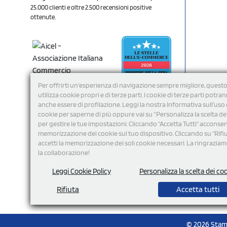
25.000 clienti e oltre 2.500 recensioni positive
ottenute.
Per offrirti un'esperienza di navigazione sempre migliore, questo
utilizza cookie propri e di terze parti. I cookie di terze parti potra
anche essere di profilazione. Leggi la nostra Informativa sull’uso 
cookie per saperne di più oppure vai su “Personalizza la scelta de
per gestire le tue impostazioni. Cliccando "Accetta Tutti" acconsent
memorizzazione dei cookie sul tuo dispositivo. Cliccando su "Rifi
Seguici
accetti la memorizzazione dei soli cookie necessari. La ringrazia
la collaborazione!
Leggi Cookie Policy
Personalizza la scelta dei co
Rifiuta
Accetta tutti
© 2026 Stamp