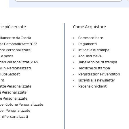
ie più cercate
Come Acquistare
liamento da Caccia
Come ordinare
e Personalizzate 2027
Pagamenti
cce Personalizzate
Invio file di stampa
a e pesca
Acquisti MePA
dari Personalizzati 2027
Tabelle colori di stampa
lini Personalizzati
Tecniche di stampa
i Tuoi Gadget
Registrazione rivenditori
ard
Iscriviti alla newsletter
ette Personalizzate
Recensioni clienti
 Personalizzate
e Personalizzate
er Cotone Personalizzate
er Personalizzate
ini Personalizzati