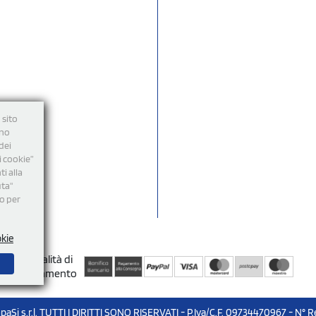
 sito
nno
dei
i cookie”
i alla
uta"
mo per
okie
Modalità di
Pagamento
aSi s.r.l. TUTTI I DIRITTI SONO RISERVATI - P.Iva/C.F. 09734470967 - N° R