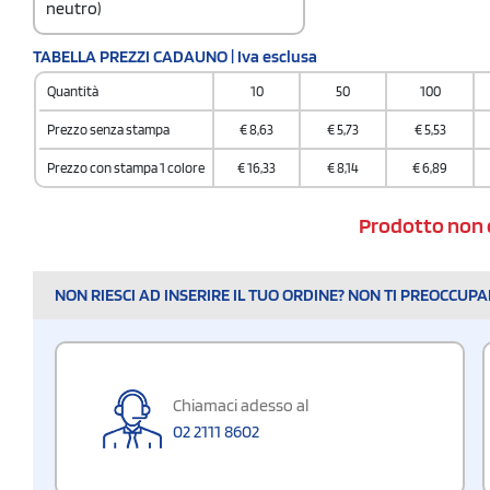
neutro)
Codice doganale
TABELLA PREZZI CADAUNO | Iva esclusa
65050090
Quantità
10
50
100
Prezzo senza stampa
€
8,63
€
5,73
€
5,53
Prezzo con stampa 1 colore
€
16,33
€
8,14
€
6,89
Prodotto non 
NON RIESCI AD INSERIRE IL TUO ORDINE? NON TI PREOCCUP
Chiamaci adesso al
02 2111 8602