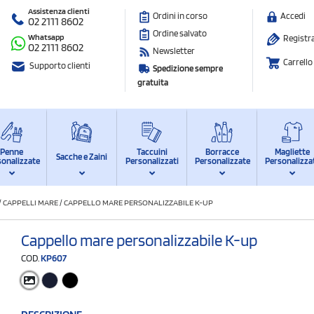
Assistenza clienti
Ordini in corso
Accedi
02 2111 8602
Ordine salvato
Whatsapp
Registra
02 2111 8602
Newsletter
Carrello
Supporto clienti
Spedizione sempre
gratuita
Penne
Taccuini
Borracce
Magliette
Sacche e Zaini
sonalizzate
Personalizzati
Personalizzate
Personalizza
/
CAPPELLI MARE
/
CAPPELLO MARE PERSONALIZZABILE K-UP
Cappello mare personalizzabile K-up
COD.
KP607