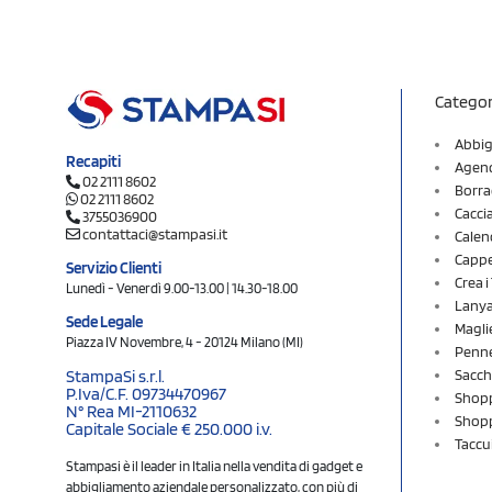
Categor
Abbig
Recapiti
Agend
02 2111 8602
Borra
02 2111 8602
Cacci
3755036900
contattaci@stampasi.it
Calen
Cappel
Servizio Clienti
Crea 
Lunedì - Venerdì 9.00-13.00 | 14.30-18.00
Lany
Sede Legale
Magli
Piazza IV Novembre, 4 - 20124 Milano (MI)
Penne
Sacch
StampaSi s.r.l.
P.Iva/C.F. 09734470967
Shopp
N° Rea MI-2110632
Shopp
Capitale Sociale € 250.000 i.v.
Taccu
Stampasi è il leader in Italia nella vendita di gadget e
abbigliamento aziendale personalizzato, con più di