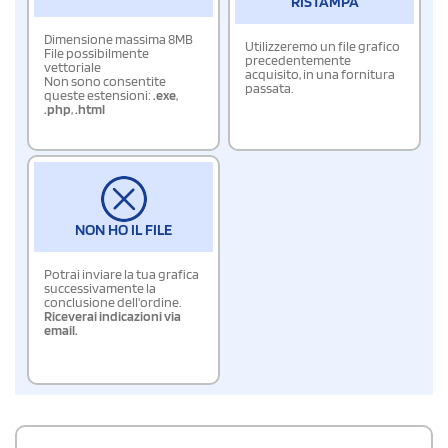
RISTAMPA
Dimensione massima 8MB
Utilizzeremo un file grafico
File possibilmente
precedentemente
vettoriale
acquisito, in una fornitura
Non sono consentite
passata.
queste estensioni:
.exe
,
.php
,
.html
NON HO IL FILE
Potrai inviare la tua grafica
successivamente la
conclusione dell'ordine.
Riceverai indicazioni via
email.