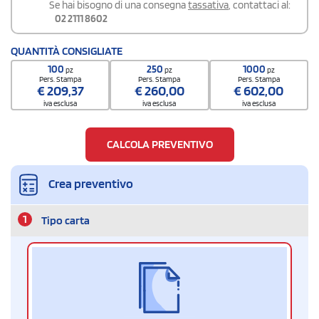
Se hai bisogno di una consegna
tassativa
, contattaci al:
02 2111 8602
QUANTITÀ CONSIGLIATE
100
250
1000
pz
pz
pz
Pers. Stampa
Pers. Stampa
Pers. Stampa
€
209,37
€
260,00
€
602,00
iva esclusa
iva esclusa
iva esclusa
CALCOLA PREVENTIVO
Crea preventivo
1
Tipo carta