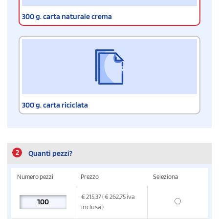
300 g. carta naturale crema
300 g. carta riciclata
2
Quanti pezzi?
Numero pezzi
Prezzo
Seleziona
€
215,37
( € 262,75
iva
inclusa
)