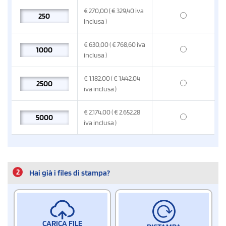
€
270,00
( € 329,40
iva
inclusa
)
€
630,00
( € 768,60
iva
inclusa
)
€
1.182,00
( € 1.442,04
iva inclusa
)
€
2.174,00
( € 2.652,28
iva inclusa
)
2
Hai già i files di stampa?
CARICA FILE