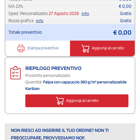
IVA
22
%
€
0,00
Sped. Personalizzato
27 Agosto 2026
Gratis
info
Bozza grafica
Gratis
info
€
0,00
Totale preventivo
Stampa preventivo
Aggiungi al carrello
RIEPILOGO PREVENTIVO
Prodotto personalizzato
Quantità:
Felpa con cappuccio 360 g/m² personalizzabile
Kariban
Aggiungi al carrello
NON RIESCI AD INSERIRE IL TUO ORDINE? NON TI
PREOCCUPARE, PROVVEDIAMO NOI!