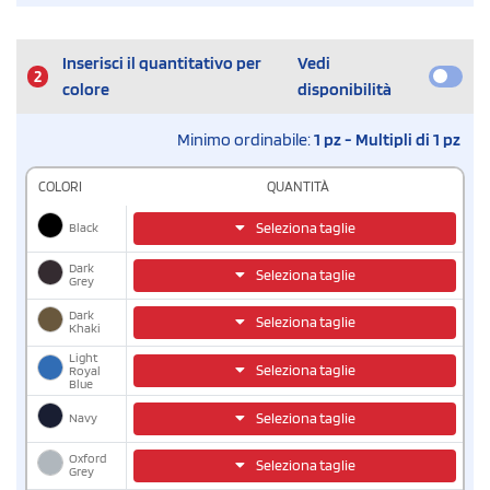
Inserisci il quantitativo per
Vedi
2
colore
disponibilità
Minimo ordinabile:
1 pz - Multipli di 1 pz
COLORI
QUANTITÀ
Black
Seleziona taglie
Dark
Seleziona taglie
Grey
Dark
Seleziona taglie
Khaki
Light
Seleziona taglie
Royal
Blue
Navy
Seleziona taglie
Oxford
Seleziona taglie
Grey