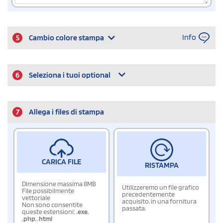
Info
5
Cambio colore stampa
6
Seleziona i tuoi optional
7
Allega i files di stampa
CARICA FILE
RISTAMPA
Dimensione massima 8MB
Utilizzeremo un file grafico
File possibilmente
precedentemente
vettoriale
acquisito, in una fornitura
Non sono consentite
passata.
queste estensioni:
.exe
,
.php
,
.html