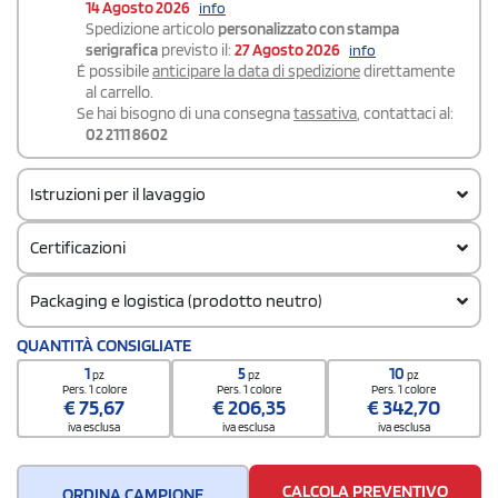
14 Agosto 2026
info
Spedizione articolo
personalizzato con stampa
serigrafica
previsto il:
27 Agosto 2026
info
É possibile
anticipare la data di spedizione
direttamente
al carrello.
Se hai bisogno di una consegna
tassativa
, contattaci al:
02 2111 8602
Istruzioni per il lavaggio
Certificazioni
Packaging e logistica (prodotto neutro)
Codice doganale
QUANTITÀ CONSIGLIATE
61102099
1
5
10
pz
pz
pz
Quantità per confezione
Pers. 1 colore
Pers. 1 colore
Pers. 1 colore
€
75,67
€
206,35
€
342,70
5
iva esclusa
iva esclusa
iva esclusa
Quantità per scatola
20
CALCOLA PREVENTIVO
ORDINA CAMPIONE