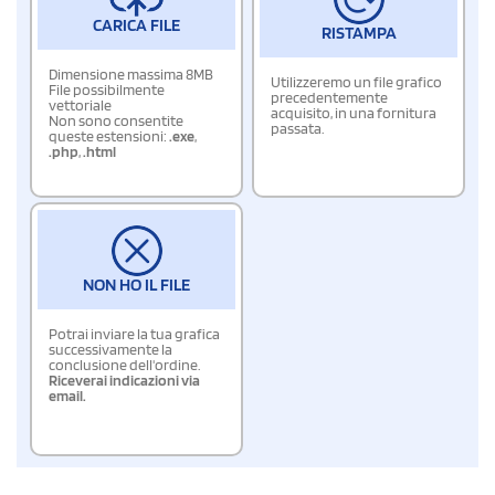
CARICA FILE
RISTAMPA
Dimensione massima 8MB
Utilizzeremo un file grafico
File possibilmente
precedentemente
vettoriale
acquisito, in una fornitura
Non sono consentite
passata.
queste estensioni:
.exe
,
.php
,
.html
NON HO IL FILE
Potrai inviare la tua grafica
successivamente la
conclusione dell'ordine.
Riceverai indicazioni via
email.