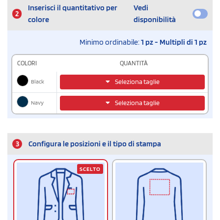
Inserisci il quantitativo per
Vedi
2
colore
disponibilità
Minimo ordinabile:
1 pz - Multipli di 1 pz
COLORI
QUANTITÀ
Black
Seleziona taglie
Navy
Seleziona taglie
3
Configura le posizioni e il tipo di stampa
SCELTO