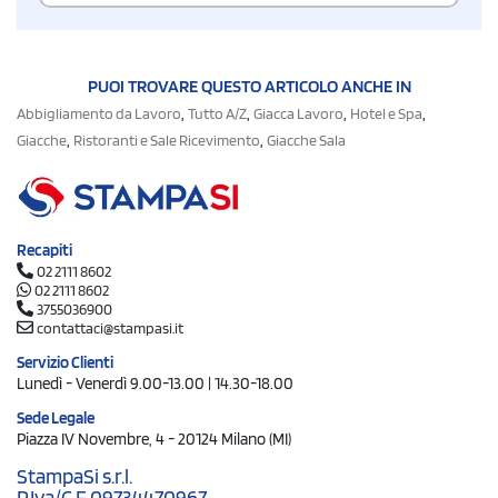
PUOI TROVARE QUESTO ARTICOLO ANCHE IN
,
,
,
,
Abbigliamento da Lavoro
Tutto A/Z
Giacca Lavoro
Hotel e Spa
,
,
Giacche
Ristoranti e Sale Ricevimento
Giacche Sala
Recapiti
02 2111 8602
02 2111 8602
3755036900
contattaci@stampasi.it
Servizio Clienti
Lunedì - Venerdì 9.00-13.00 | 14.30-18.00
Sede Legale
Piazza IV Novembre, 4 - 20124 Milano (MI)
StampaSi s.r.l.
P.Iva/C.F. 09734470967