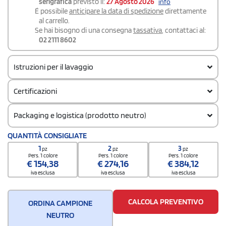
serigrafica
previsto il:
27 Agosto 2026
info
É possibile
anticipare la data di spedizione
direttamente
al carrello.
Se hai bisogno di una consegna
tassativa
, contattaci al:
02 2111 8602
Istruzioni per il lavaggio
Certificazioni
Packaging e logistica (prodotto neutro)
Codice doganale
QUANTITÀ CONSIGLIATE
62033390
1
2
3
pz
pz
pz
Quantità per confezione
Pers. 1 colore
Pers. 1 colore
Pers. 1 colore
€
154,38
€
274,16
€
384,12
1
iva esclusa
iva esclusa
iva esclusa
Quantità per scatola
5
CALCOLA PREVENTIVO
ORDINA CAMPIONE
NEUTRO