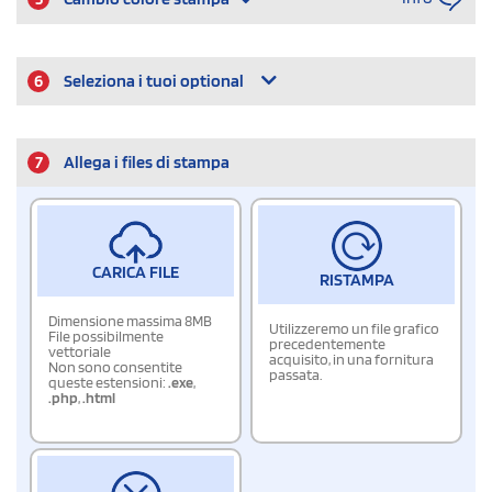
6
Seleziona i tuoi optional
7
Allega i files di stampa
CARICA FILE
RISTAMPA
Dimensione massima 8MB
Utilizzeremo un file grafico
File possibilmente
precedentemente
vettoriale
acquisito, in una fornitura
Non sono consentite
passata.
queste estensioni:
.exe
,
.php
,
.html