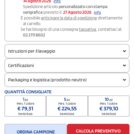
14 Agosto 2026
info
Spedizione articolo
personalizzato con stampa
serigrafica
previsto il:
27 Agosto 2026
info
É possibile
anticipare la data di spedizione
direttamente
al carrello.
Se hai bisogno di una consegna
tassativa
, contattaci al:
02 2111 8602
Istruzioni per il lavaggio
Certificazioni
Packaging e logistica (prodotto neutro)
Codice doganale
QUANTITÀ CONSIGLIATE
62034319
1
5
10
pz
pz
pz
Quantità per confezione
Pers. 1 colore
Pers. 1 colore
Pers. 1 colore
€
79,31
€
224,55
€
379,10
1
iva esclusa
iva esclusa
iva esclusa
Quantità per scatola
20
CALCOLA PREVENTIVO
ORDINA CAMPIONE