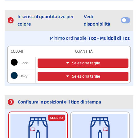
Inserisci il quantitativo per
Vedi
2
colore
disponibilità
Minimo ordinabile:
1 pz - Multipli di 1 pz
COLORI
QUANTITÀ
Black
Seleziona taglie
Navy
Seleziona taglie
3
Configura le posizioni e il tipo di stampa
SCELTO