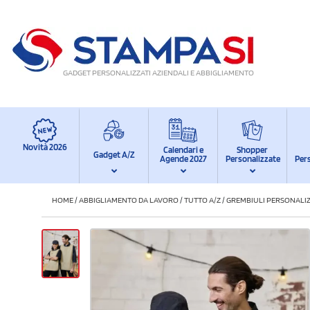
GADGET PERSONALIZZATI AZIENDALI E ABBIGLIAMENTO
Novità 2026
Calendari e
Shopper
Gadget A/Z
Agende 2027
Personalizzate
Per
HOME
/
ABBIGLIAMENTO DA LAVORO
/
TUTTO A/Z
/
GREMBIULI PERSONALIZ