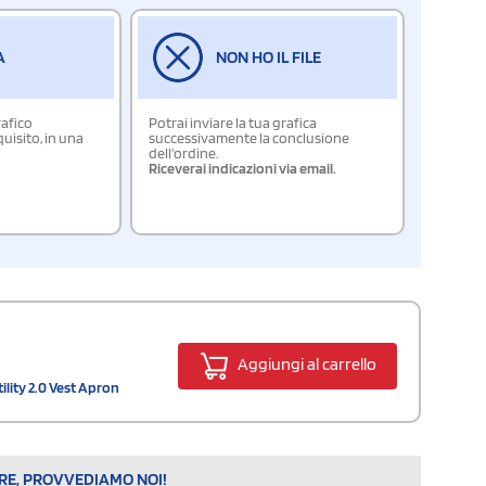
A
NON HO IL FILE
rafico
Potrai inviare la tua grafica
isito, in una
successivamente la conclusione
dell'ordine.
Riceverai indicazioni via email.
Aggiungi al carrello
ility 2.0 Vest Apron
ARE, PROVVEDIAMO NOI!