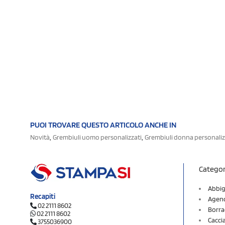
PUOI TROVARE QUESTO ARTICOLO ANCHE IN
,
,
Novità
Grembiuli uomo personalizzati
Grembiuli donna personaliz
Categor
Abbig
Recapiti
Agend
02 2111 8602
Borra
02 2111 8602
Cacci
3755036900