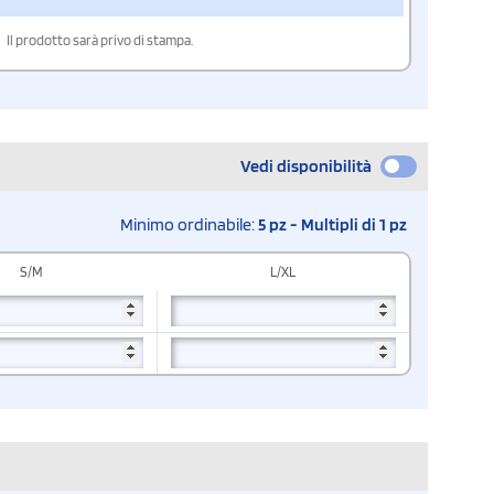
Il prodotto sarà privo di stampa.
Vedi disponibilità
Minimo ordinabile:
5 pz - Multipli di 1 pz
S/M
L/XL