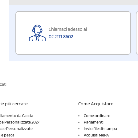
Chiamaci adesso al
02 2111 8602
zati
ie più cercate
Come Acquistare
liamento da Caccia
Come ordinare
e Personalizzate 2027
Pagamenti
cce Personalizzate
Invio file di stampa
a e pesca
Acquisti MePA