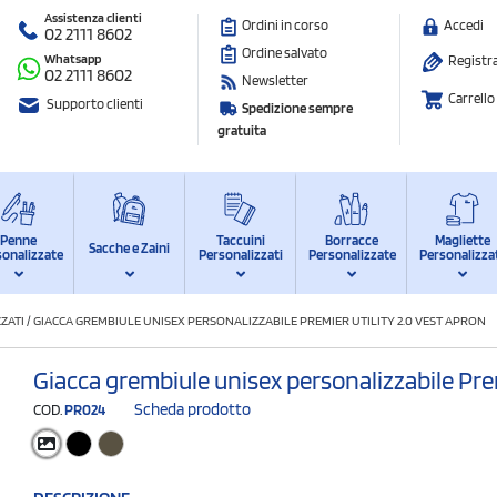
Assistenza clienti
Ordini in corso
Accedi
02 2111 8602
Ordine salvato
Whatsapp
Registra
02 2111 8602
Newsletter
Carrello
Supporto clienti
Spedizione sempre
gratuita
Penne
Taccuini
Borracce
Magliette
Sacche e Zaini
sonalizzate
Personalizzati
Personalizzate
Personalizza
ZATI
/
GIACCA GREMBIULE UNISEX PERSONALIZZABILE PREMIER UTILITY 2.0 VEST APRON
Giacca grembiule unisex personalizzabile Prem
Scheda prodotto
COD.
PR024