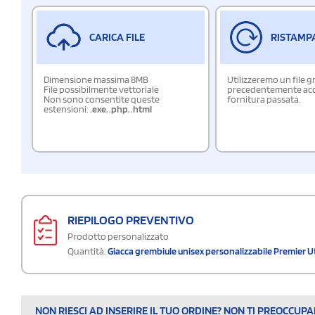
CARICA FILE
RISTAMP
Dimensione massima 8MB
Utilizzeremo un file g
File possibilmente vettoriale
precedentemente acqu
Non sono consentite queste
fornitura passata.
estensioni:
.exe
,
.php
,
.html
RIEPILOGO PREVENTIVO
Prodotto personalizzato
Quantità:
Giacca grembiule unisex personalizzabile Premier Ut
NON RIESCI AD INSERIRE IL TUO ORDINE? NON TI PREOCCUP