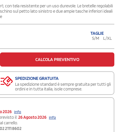
), con tela resistente per un uso durevole. Le bretelle regolabili
aschino sul petto lato sinistro e due ampie tasche inferiori ideali
he
TAGLIE
S/M
L/XL
CALCOLA PREVENTIVO
SPEDIZIONE GRATUITA
La spedizione standard è sempre gratuita per tutti gli
ordini e in tutta italia, isole comprese.
to 2026
info
revisto il:
26 Agosto 2026
info
l carrello.
02 2111 8602