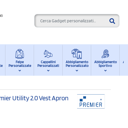
ti
Felpe
Cappellini
Abbigliamento
Abbigliamento
Ab
te
Personalizzate
Personalizzati
Personalizzato
Sportivo
d
ier Utility 2.0 Vest Apron