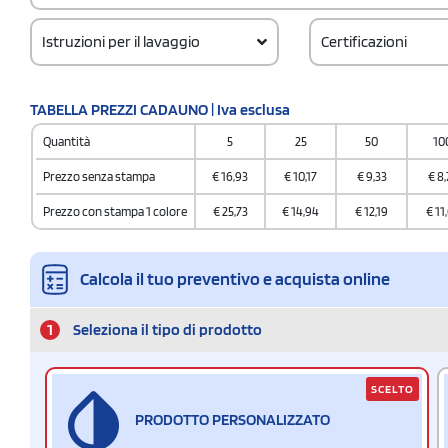
Istruzioni per il lavaggio
Certificazioni
TABELLA PREZZI CADAUNO | Iva esclusa
Quantità
5
25
50
10
Prezzo senza stampa
€
16,93
€
10,17
€
9,33
€
8,
Prezzo con stampa 1 colore
€
25,73
€
14,94
€
12,19
€
11
Calcola il tuo preventivo e acquista online
1
Seleziona il tipo di prodotto
SCELTO
PRODOTTO PERSONALIZZATO