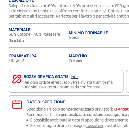
DESCRIZIONE
Salopette realizzata in 60% cotone e 40% poliestere riciclato (310 g/m²
stile cintura con fibbia a clip offrono comfort e praticità. Dotata di t
per tablet o altri accessori. Perfetta per il lavoro o per attività pratic
MATERIALE
MINIMO ORDINABILE
60% Cotone - 40% Poliestere
5 pezzi
Riciclato
GRAMMATURA
MARCHIO
310 g/m²
Premier
BOZZA GRAFICA GRATIS
info
Per ogni ordine effettuato verrà inviata tramite mail
una simulazione pre-stampa da confermare.
DATE DI SPEDIZIONE
Spedizione articolo
non personalizzato
previsto il:
13 Agos
Spedizione articolo
personalizzato con stampa serigrafica
p
É possibile
anticipare la data di spedizione
direttamente a
Se hai bisogno di una consegna
tassativa
, contattaci al: