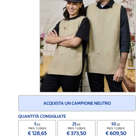
ACQUISTA UN CAMPIONE NEUTRO
QUANTITÀ CONSIGLIATE
5
25
50
pz
pz
pz
Pers. 1 colore
Pers. 1 colore
Pers. 1 colore
€
128,65
€
373,50
€
609,50