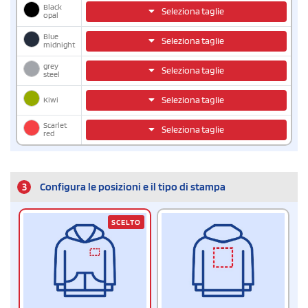
Black
Seleziona taglie
opal
Blue
Seleziona taglie
midnight
grey
Seleziona taglie
steel
Kiwi
Seleziona taglie
Scarlet
Seleziona taglie
red
3
Configura le posizioni e il tipo di stampa
SCELTO