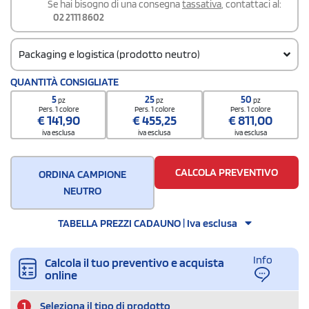
Se hai bisogno di una consegna
tassativa
, contattaci al:
02 2111 8602
Packaging e logistica (prodotto neutro)
Codice doganale
QUANTITÀ CONSIGLIATE
61103090
5
25
50
pz
pz
pz
Pers. 1 colore
Pers. 1 colore
Pers. 1 colore
€
141,90
€
455,25
€
811,00
iva esclusa
iva esclusa
iva esclusa
CALCOLA PREVENTIVO
ORDINA CAMPIONE
NEUTRO
TABELLA PREZZI CADAUNO | Iva esclusa
Info
Calcola il tuo preventivo e acquista
online
1
Seleziona il tipo di prodotto