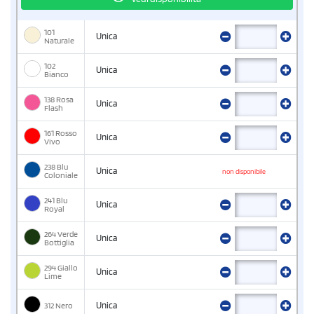
101
Unica
Naturale
102
Unica
Bianco
138 Rosa
Unica
Flash
161 Rosso
Unica
Vivo
238 Blu
Unica
non disponibile
Coloniale
241 Blu
Unica
Royal
264 Verde
Unica
Bottiglia
294 Giallo
Unica
Lime
312 Nero
Unica