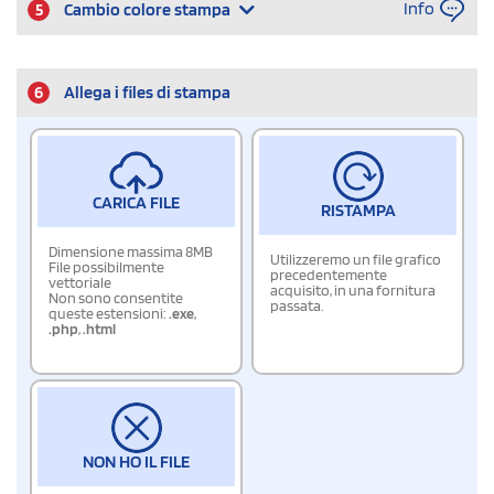
Info
5
Cambio colore stampa
6
Allega i files di stampa
CARICA FILE
RISTAMPA
Dimensione massima 8MB
Utilizzeremo un file grafico
File possibilmente
precedentemente
vettoriale
acquisito, in una fornitura
Non sono consentite
passata.
queste estensioni:
.exe
,
.php
,
.html
NON HO IL FILE