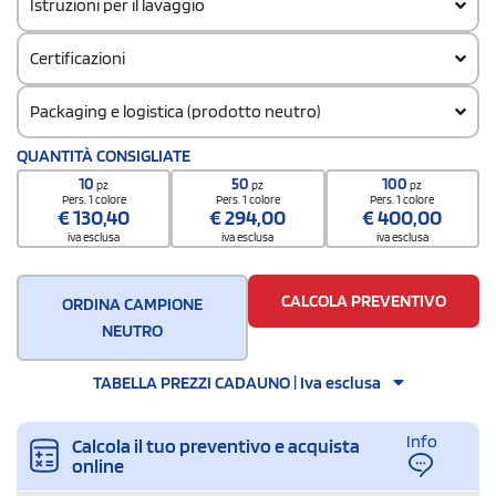
Istruzioni per il lavaggio
Certificazioni
Packaging e logistica (prodotto neutro)
Quantità per confezione
QUANTITÀ CONSIGLIATE
100
10
50
100
pz
pz
pz
Quantità per scatola
Pers. 1 colore
Pers. 1 colore
Pers. 1 colore
€
130,40
€
294,00
€
400,00
100
iva esclusa
iva esclusa
iva esclusa
CALCOLA PREVENTIVO
ORDINA CAMPIONE
NEUTRO
TABELLA PREZZI CADAUNO | Iva esclusa
Info
Calcola il tuo preventivo e acquista
online