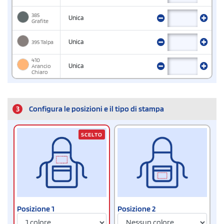
385
Unica
Grafite
395 Talpa
Unica
410
Arancio
Unica
Chiaro
3
Configura le posizioni e il tipo di stampa
SCELTO
Posizione 1
Posizione 2