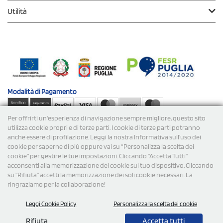
Utilità
Modalità di
Pagamento
Per offrirti un'esperienza di navigazione sempre migliore, questo sito
Spedizioni
utilizza cookie propri e di terze parti. I cookie di terze parti potranno
anche essere di profilazione. Leggi la nostra Informativa sull’uso dei
cookie per saperne di più oppure vai su “Personalizza la scelta dei
cookie” per gestire le tue impostazioni. Cliccando "Accetta Tutti"
acconsenti alla memorizzazione dei cookie sul tuo dispositivo. Cliccando
su "Rifiuta" accetti la memorizzazione dei soli cookie necessari. La
ringraziamo per la collaborazione!
© 2026 StampaSi s.r.l. TUTTI I DIRITTI SONO RISERVATI -
Leggi Cookie Policy
Personalizza la scelta dei cookie
P.Iva/C.F. 09734470967 - N° Rea MI-2110632
Rifiuta
Accetta tutti