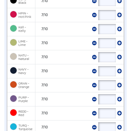
7/10
Black
HPIN -
7/10
Hot Pink
Kell -
7/10
Kelly
LIME -
7/10
Lime
NATU -
7/10
Natural
NAVY -
7/10
Navy
ORAN -
7/10
Orange
PURP -
7/10
Purple
REDD -
7/10
Red
TURQ -
7/10
Turquoise