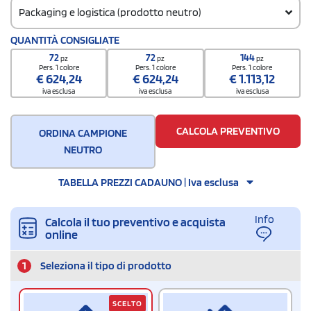
Packaging e logistica (prodotto neutro)
Codice doganale
QUANTITÀ CONSIGLIATE
62114310
72
72
144
pz
pz
pz
Pers. 1 colore
Pers. 1 colore
Pers. 1 colore
€
624,24
€
624,24
€
1.113,12
iva esclusa
iva esclusa
iva esclusa
CALCOLA PREVENTIVO
ORDINA CAMPIONE
NEUTRO
TABELLA PREZZI CADAUNO | Iva esclusa
Info
Calcola il tuo preventivo e acquista
online
1
Seleziona il tipo di prodotto
SCELTO