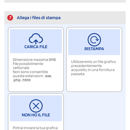
7
Allega i files di stampa
CARICA FILE
RISTAMPA
Dimensione massima 8MB
Utilizzeremo un file grafico
File possibilmente
precedentemente
vettoriale
acquisito, in una fornitura
Non sono consentite
passata.
queste estensioni:
.exe
,
.php
,
.html
NON HO IL FILE
Potrai inviare la tua grafica