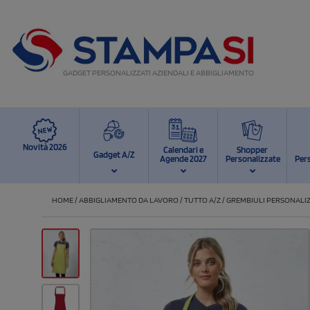
GADGET PERSONALIZZATI AZIENDALI E ABBIGLIAMENTO
Novità 2026
Calendari e
Shopper
Gadget A/Z
Agende 2027
Personalizzate
Per
HOME
/
ABBIGLIAMENTO DA LAVORO
/
TUTTO A/Z
/
GREMBIULI PERSONALIZ