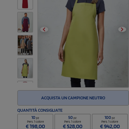
ACQUISTA UN CAMPIONE NEUTRO
QUANTITÀ CONSIGLIATE
10
50
100
pz
pz
pz
Pers. 1 colore
Pers. 1 colore
Pers. 1 colore
€
198,00
€
528,00
€
942,00