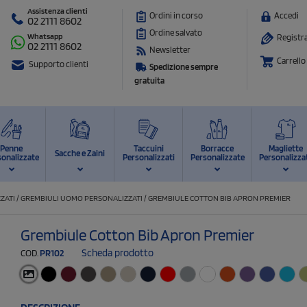
Assistenza clienti
Ordini in corso
Accedi
02 2111 8602
Ordine salvato
Whatsapp
Registra
02 2111 8602
Newsletter
Carrello
Supporto clienti
Spedizione sempre
gratuita
Penne
Taccuini
Borracce
Magliette
Sacche e Zaini
sonalizzate
Personalizzati
Personalizzate
Personalizza
ZATI
/
GREMBIULI UOMO PERSONALIZZATI
/
GREMBIULE COTTON BIB APRON PREMIER
Grembiule Cotton Bib Apron Premier
Scheda prodotto
COD.
PR102