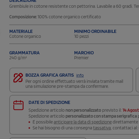
DESCRIZIONE
Grembiule in cotone resistente con pettorina. Lavabile a 60 gradi. T
Composizione:
100% cotone organico certificato
MATERIALE
MINIMO ORDINABILE
Cotone organico
10 pezzi
GRAMMATURA
MARCHIO
240 g/m²
Premier
BOZZA GRAFICA GRATIS
info
Per ogni ordine effettuato verrà inviata tramite mail
una simulazione pre-stampa da confermare.
DATE DI SPEDIZIONE
Spedizione articolo
non personalizzato
previsto il:
14 Agos
Spedizione articolo
personalizzato con stampa serigrafica
p
É possibile
anticipare la data di spedizione
direttamente a
Se hai bisogno di una consegna
tassativa
, contattaci al: