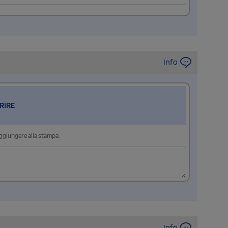
Info
RIRE
aggiungere alla stampa.
Info