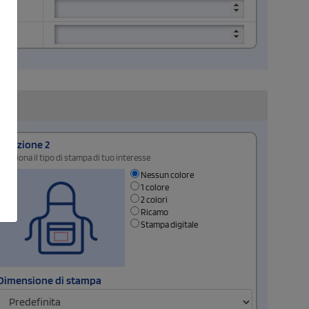
Posizione 2
Seleziona il tipo di stampa di tuo interesse
Nessun colore
1 colore
2 colori
Ricamo
Stampa digitale
Dimensione di stampa