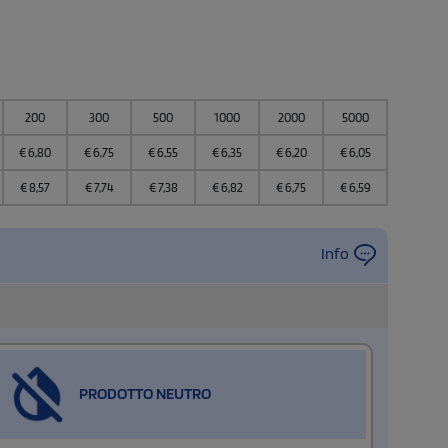
200
300
500
1000
2000
5000
10000
€
6,80
€
6,75
€
6,55
€
6,35
€
6,20
€
6,05
€
5,98
€
8,57
€
7,74
€
7,38
€
6,82
€
6,75
€
6,59
€
6,46
Info
PRODOTTO NEUTRO