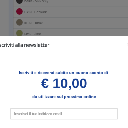
DGRE - Dark Grey
HPIN - Hot Pink
KHAK - Khaki
LIME - Lime
scriviti alla newsletter
NATU - Natural
NAVY - Navy
ORAN - Orange
Iscriviti e
riceverai subito un buono sconto di
PURP - Purple
€ 10,00
REDD - Red
da utilizzare sul prossimo ordine
ROYA - Royal
SILV - Silver
STEE - Steel