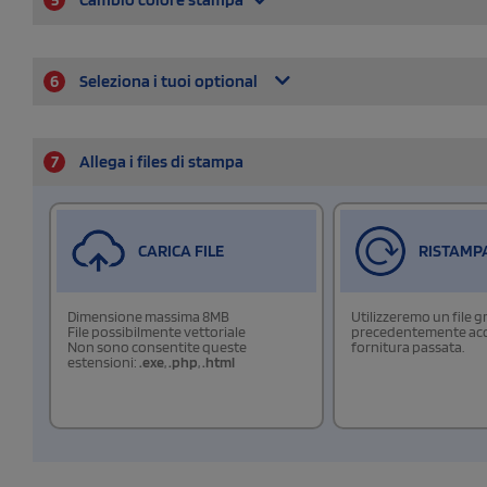
6
Seleziona i tuoi optional
7
Allega i files di stampa
CARICA FILE
RISTAMP
Dimensione massima 8MB
Utilizzeremo un file g
File possibilmente vettoriale
precedentemente acqu
Non sono consentite queste
fornitura passata.
estensioni:
.exe
,
.php
,
.html