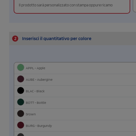
Il prodotto sarà personalizzato con stampa oppure ricamo
2
Inserisci il quantitativo per colore
APPL - Apple
AUBE - Aubergine
BLAC - Black
BOTT - Bottle
brown
BURG - Burgundy