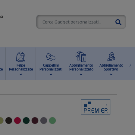
ti
Felpe
Cappellini
Abbigliamento
Abbigliamento
Ab
te
Personalizzate
Personalizzati
Personalizzato
Sportivo
d