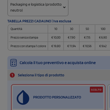
Packaging e logistica (prodotto
neutro)
Codice doganale
TABELLA PREZZI CADAUNO | Iva esclusa
62114310
Quantità
10
30
50
100
Prezzo senza stampa
€
10,00
€
7,90
€
7,15
€
6,90
Prezzo con stampa 1 colore
€
19,80
€
11,94
€
10,56
€
9,42
Calcola il tuo preventivo e acquista online
1
Seleziona il tipo di prodotto
SCELTO
PRODOTTO PERSONALIZZATO