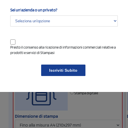
TURQ - Turquoise
Sei un'azienda o un privato?
WHIT - White
3
Configura le posizioni e il tipo di stampa
Presto il consenso alla ricezione di informazioni commerciali relative a
prodotti e servizi di Stampasi
Posizione 1
SCELTO
Seleziona il tipo di stampa di tuo interesse
Iscriviti Subito
Nessun colore
1 colore
(vedi)
2 colori
Ricamo
Stampa digitale
Dimensione di stampa