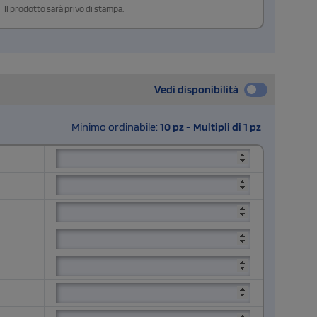
Il prodotto sarà privo di stampa.
Vedi disponibilità
Minimo ordinabile:
10 pz - Multipli di 1 pz