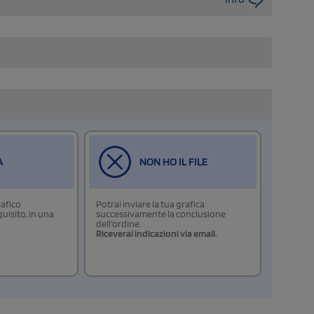
A
NON HO IL FILE
rafico
Potrai inviare la tua grafica
isito, in una
successivamente la conclusione
dell'ordine.
Riceverai indicazioni via email.