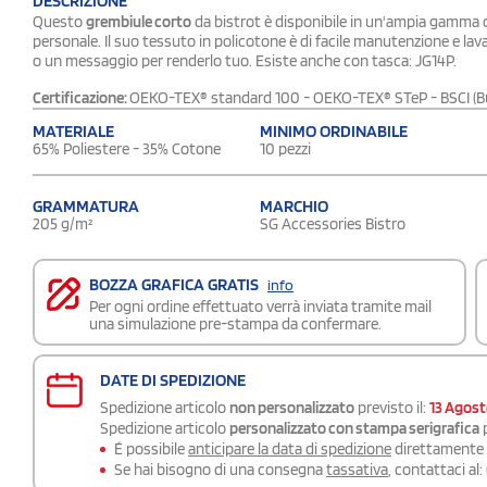
DESCRIZIONE
Questo
grembiule corto
da bistrot è disponibile in un'ampia gamma di
personale. Il suo tessuto in policotone è di facile manutenzione e lava
o un messaggio per renderlo tuo. Esiste anche con tasca: JG14P.
Certificazione:
OEKO-TEX® standard 100 - OEKO-TEX® STeP - BSCI (Bus
MATERIALE
MINIMO ORDINABILE
65% Poliestere - 35% Cotone
10 pezzi
GRAMMATURA
MARCHIO
205 g/m²
SG Accessories Bistro
BOZZA GRAFICA GRATIS
info
Per ogni ordine effettuato verrà inviata tramite mail
una simulazione pre-stampa da confermare.
DATE DI SPEDIZIONE
Spedizione articolo
non personalizzato
previsto il:
13 Agos
Spedizione articolo
personalizzato con stampa serigrafica
p
É possibile
anticipare la data di spedizione
direttamente a
Se hai bisogno di una consegna
tassativa
, contattaci al: