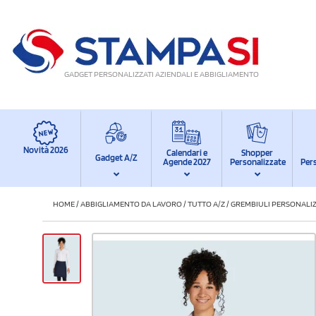
GADGET PERSONALIZZATI AZIENDALI E ABBIGLIAMENTO
Novità 2026
Calendari e
Shopper
Gadget A/Z
Agende 2027
Personalizzate
Per
HOME
/
ABBIGLIAMENTO DA LAVORO
/
TUTTO A/Z
/
GREMBIULI PERSONALIZ