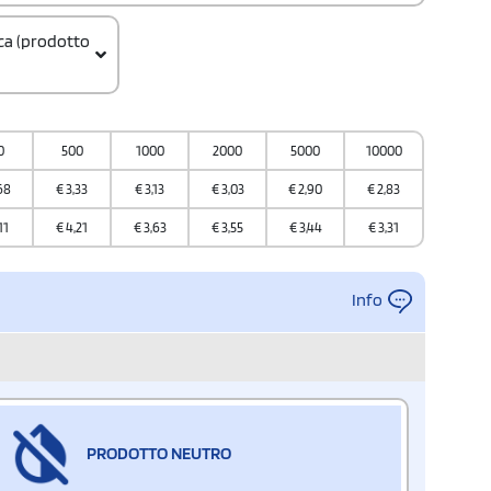
ica (prodotto
0
500
1000
2000
5000
10000
68
€
3,33
€
3,13
€
3,03
€
2,90
€
2,83
11
€
4,21
€
3,63
€
3,55
€
3,44
€
3,31
Info
PRODOTTO NEUTRO