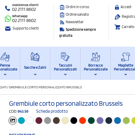
Assistenza clienti
Ordini in corso
Accedi
02 2111 8602
Ordine salvato
Whatsapp
Registra
02 2111 8602
Newsletter
Carrello
Supporto clienti
Spedizione sempre
gratuita
Penne
Taccuini
Borracce
Magliette
Sacche e Zaini
sonalizzate
Personalizzati
Personalizzate
Personalizza
ZATI
/
GREMBIULE CORTO PERSONALIZZATO BRUSSELS
Grembiule corto personalizzato Brussels
Scheda prodotto
COD.
943.59