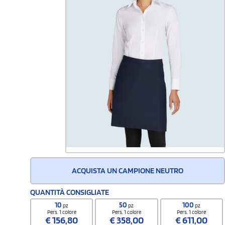
ACQUISTA UN CAMPIONE NEUTRO
QUANTITÀ CONSIGLIATE
10
50
100
pz
pz
pz
Pers. 1 colore
Pers. 1 colore
Pers. 1 colore
€
156,80
€
358,00
€
611,00