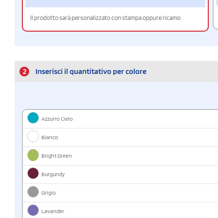
Il prodotto sarà personalizzato con stampa oppure ricamo
2
Inserisci il quantitativo per colore
Azzurro Cielo
Bianco
Bright Green
Burgundy
Grigio
Lavander