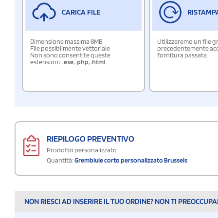
CARICA FILE
RISTAMP
Dimensione massima 8MB
Utilizzeremo un file g
File possibilmente vettoriale
precedentemente acqu
Non sono consentite queste
fornitura passata.
estensioni:
.exe
,
.php
,
.html
RIEPILOGO PREVENTIVO
Prodotto personalizzato
Quantità:
Grembiule corto personalizzato Brussels
NON RIESCI AD INSERIRE IL TUO ORDINE? NON TI PREOCCUP