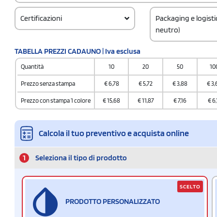
Certificazioni
Packaging e logist
neutro)
Codice doganale
TABELLA PREZZI CADAUNO | Iva esclusa
62114210
Quantità
10
20
50
10
Prezzo senza stampa
€
6,78
€
5,72
€
3,88
€
3,
Prezzo con stampa 1 colore
€
15,68
€
11,87
€
7,16
€
6,
Calcola il tuo preventivo e acquista online
1
Seleziona il tipo di prodotto
SCELTO
PRODOTTO PERSONALIZZATO