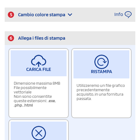
Info
5
Cambio colore stampa
6
Allega i files di stampa
CARICA FILE
RISTAMPA
Dimensione massima 8MB
Utilizzeremo un file grafico
File possibilmente
precedentemente
vettoriale
acquisito, in una fornitura
Non sono consentite
passata.
queste estensioni:
.exe
,
.php
,
.html