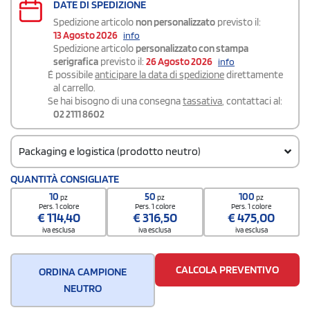
DATE DI SPEDIZIONE
Spedizione articolo
non personalizzato
previsto il:
13 Agosto 2026
info
Spedizione articolo
personalizzato con stampa
serigrafica
previsto il:
26 Agosto 2026
info
É possibile
anticipare la data di spedizione
direttamente
al carrello.
Se hai bisogno di una consegna
tassativa
, contattaci al:
02 2111 8602
Packaging e logistica (prodotto neutro)
Codice doganale
QUANTITÀ CONSIGLIATE
62112000
10
50
100
pz
pz
pz
Pers. 1 colore
Pers. 1 colore
Pers. 1 colore
€
114,40
€
316,50
€
475,00
iva esclusa
iva esclusa
iva esclusa
CALCOLA PREVENTIVO
ORDINA CAMPIONE
NEUTRO