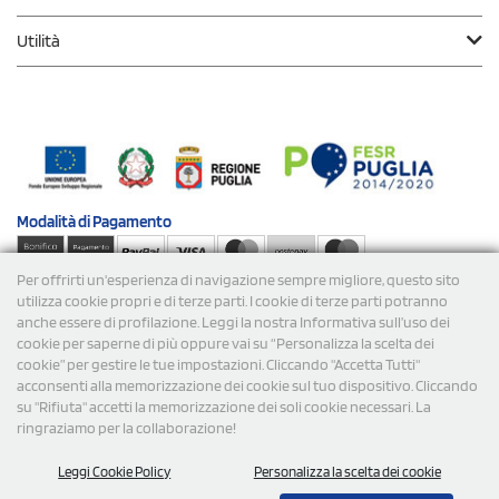
Utilità
Modalità di
Pagamento
Per offrirti un'esperienza di navigazione sempre migliore, questo sito
Spedizioni
utilizza cookie propri e di terze parti. I cookie di terze parti potranno
anche essere di profilazione. Leggi la nostra Informativa sull’uso dei
cookie per saperne di più oppure vai su “Personalizza la scelta dei
cookie” per gestire le tue impostazioni. Cliccando "Accetta Tutti"
acconsenti alla memorizzazione dei cookie sul tuo dispositivo. Cliccando
su "Rifiuta" accetti la memorizzazione dei soli cookie necessari. La
ringraziamo per la collaborazione!
© 2026 StampaSi s.r.l. TUTTI I DIRITTI SONO RISERVATI -
Leggi Cookie Policy
Personalizza la scelta dei cookie
P.Iva/C.F. 09734470967 - N° Rea MI-2110632