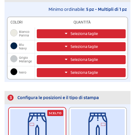
Minimo ordinabile:
5 pz - Multipli di 1 pz
COLORI
QUANTITÀ
Bianco
Seleziona taglie
Panna
Blu
Seleziona taglie
Navy
Grigio
Seleziona taglie
Melange
Nero
Seleziona taglie
3
Configura le posizioni e il tipo di stampa
SCELTO