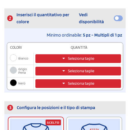
Inserisci il quantitativo per
Vedi
2
colore
disponibilità
Minimo ordinabile:
5 pz - Multipli di 1 pz
COLORI
QUANTITÀ
Bianco
Seleziona taglie
Grigio
Seleziona taglie
Perla
Nero
Seleziona taglie
3
Configura le posizioni e il tipo di stampa
SCELTO