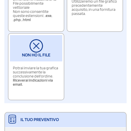
Utilizzeremo un file grafico
File possibilmente
precedentemente
vettoriale
acquisito, in una fornitura
Non sono consentite
passata.
queste estensioni:
.exe
,
.php
,
.html
NON HO IL FILE
Potrai inviare la tua grafica
successivamente la
conclusione dell'ordine.
Riceverai indicazioni via
email.
IL TUO PREVENTIVO