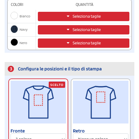
COLORI
QUANTITÀ
Bianco
Seleziona taglie
Navy
Seleziona taglie
Nero
Seleziona taglie
3
Configura le posizioni e il tipo di stampa
SCELTO
Fronte
Retro