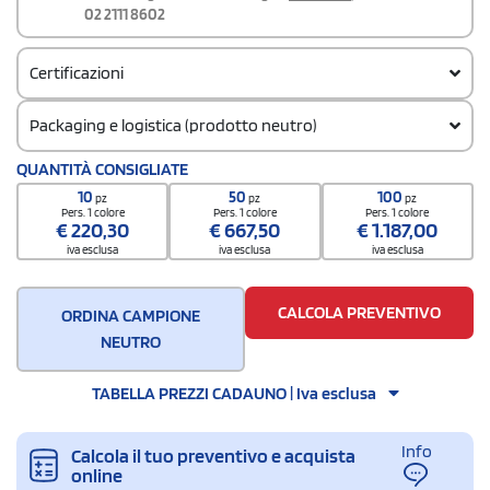
02 2111 8602
Certificazioni
Packaging e logistica (prodotto neutro)
Codice doganale
QUANTITÀ CONSIGLIATE
61091000
10
50
100
pz
pz
pz
Pers. 1 colore
Pers. 1 colore
Pers. 1 colore
€
220,30
€
667,50
€
1.187,00
iva esclusa
iva esclusa
iva esclusa
CALCOLA PREVENTIVO
ORDINA CAMPIONE
NEUTRO
TABELLA PREZZI CADAUNO | Iva esclusa
Info
Calcola il tuo preventivo e acquista
online