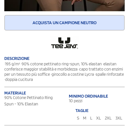
ACQUISTA UN CAMPIONE NEUTRO
DESCRIZIONE
·195 g/m² ·90% cotone pettinato ring-spun, 10% elastan ·elastan
conferisce maggior stabilità e morbidezza ·capo trattato con enzimi
per un tessuto più soffice ·girocollo a costine Lycra ·spalle rinforzate
·doppia cucitura
MATERIALE
MINIMO ORDINABILE
90% Cotone Pettinato Ring
10 pezzi
Spun - 10% Elastan
TAGLIE
S
M
L
XL
2XL
3XL