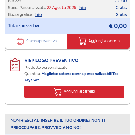
IVA
22
%
€
0,00
Sped. Personalizzato
27 Agosto 2026
Gratis
info
Bozza grafica
Gratis
info
€
0,00
Totale preventivo
Stampa preventivo
Aggiungi al carrello
RIEPILOGO PREVENTIVO
Prodotto personalizzato
Quantità:
Magliette cotone donna personalizzabili Tee
Jays Sof
Aggiungi al carrello
NON RIESCI AD INSERIRE IL TUO ORDINE? NON TI
PREOCCUPARE, PROVVEDIAMO NOI!