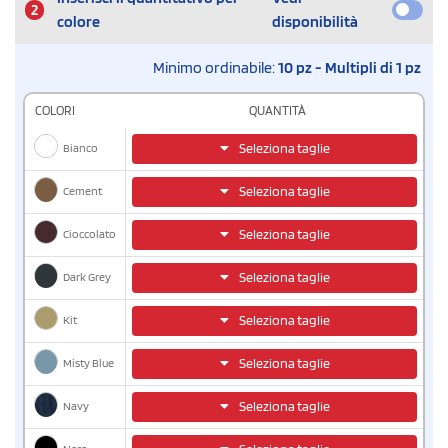
2
colore
disponibilità
Minimo ordinabile:
10 pz - Multipli di 1 pz
COLORI
QUANTITÀ
Bianco
Seleziona taglie
Cement
Seleziona taglie
Cioccolato
Seleziona taglie
Dark Grey
Seleziona taglie
Kit
Seleziona taglie
Misty Blue
Seleziona taglie
Navy
Seleziona taglie