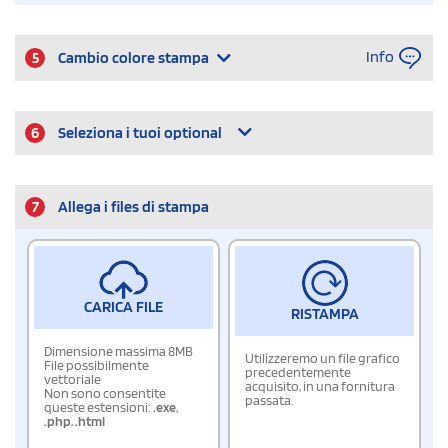
Info
5
Cambio colore stampa
6
Seleziona i tuoi optional
7
Allega i files di stampa
CARICA FILE
RISTAMPA
Dimensione massima 8MB
Utilizzeremo un file grafico
File possibilmente
precedentemente
vettoriale
acquisito, in una fornitura
Non sono consentite
passata.
queste estensioni:
.exe
,
.php
,
.html