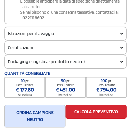
É possibile
anticipare la data di spedizione
direttamente
al carrello.
Se hai bisogno di una consegna
tassativa
, contattaci al:
02 2111 8602
Istruzioni per il lavaggio
Certificazioni
Packaging e logistica (prodotto neutro)
Codice doganale
QUANTITÀ CONSIGLIATE
61091000
10
50
100
pz
pz
pz
Quantità per scatola
Pers. 1 colore
Pers. 1 colore
Pers. 1 colore
€
177,80
€
451,00
€
794,00
20
iva esclusa
iva esclusa
iva esclusa
CALCOLA PREVENTIVO
ORDINA CAMPIONE
NEUTRO