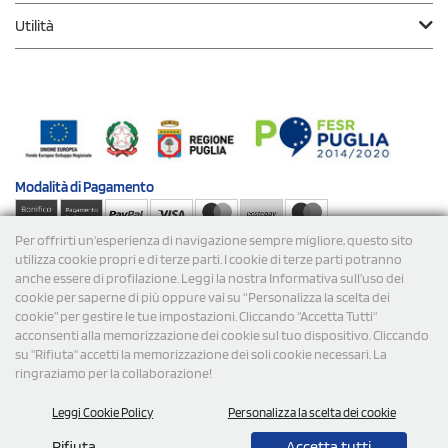
Utilità
Modalità di
Pagamento
Per offrirti un'esperienza di navigazione sempre migliore, questo sito
Spedizioni
utilizza cookie propri e di terze parti. I cookie di terze parti potranno
anche essere di profilazione. Leggi la nostra Informativa sull’uso dei
cookie per saperne di più oppure vai su “Personalizza la scelta dei
cookie” per gestire le tue impostazioni. Cliccando "Accetta Tutti"
acconsenti alla memorizzazione dei cookie sul tuo dispositivo. Cliccando
su "Rifiuta" accetti la memorizzazione dei soli cookie necessari. La
ringraziamo per la collaborazione!
© 2026 StampaSi s.r.l. TUTTI I DIRITTI SONO RISERVATI -
Leggi Cookie Policy
Personalizza la scelta dei cookie
P.Iva/C.F. 09734470967 - N° Rea MI-2110632
Rifiuta
Accetta tutti