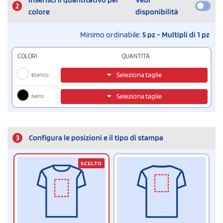
2
colore
disponibilità
Minimo ordinabile:
5 pz - Multipli di 1 pz
COLORI
QUANTITÀ
Bianco
Seleziona taglie
Nero
Seleziona taglie
3
Configura le posizioni e il tipo di stampa
SCELTO