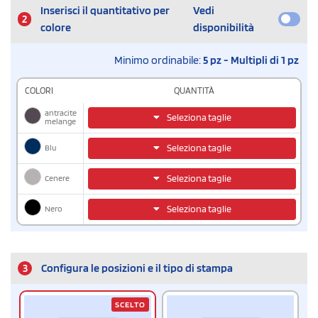
Inserisci il quantitativo per
Vedi
2
colore
disponibilità
Minimo ordinabile:
5 pz - Multipli di 1 pz
COLORI
QUANTITÀ
antracite
Seleziona taglie
melange
Blu
Seleziona taglie
Cenere
Seleziona taglie
Nero
Seleziona taglie
3
Configura le posizioni e il tipo di stampa
SCELTO