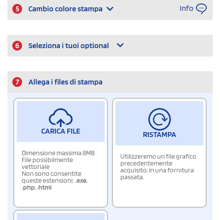
Info
5
Cambio colore stampa
6
Seleziona i tuoi optional
7
Allega i files di stampa
CARICA FILE
RISTAMPA
Dimensione massima 8MB
Utilizzeremo un file grafico
File possibilmente
precedentemente
vettoriale
acquisito, in una fornitura
Non sono consentite
passata.
queste estensioni:
.exe
,
.php
,
.html