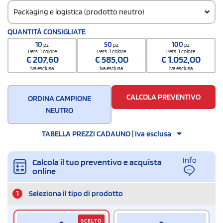
Packaging e logistica (prodotto neutro)
Codice doganale
QUANTITÀ CONSIGLIATE
61091000
10
50
100
pz
pz
pz
Pers. 1 colore
Pers. 1 colore
Pers. 1 colore
€
207,60
€
585,00
€
1.052,00
iva esclusa
iva esclusa
iva esclusa
CALCOLA PREVENTIVO
ORDINA CAMPIONE
NEUTRO
TABELLA PREZZI CADAUNO | Iva esclusa
Info
Calcola il tuo preventivo e acquista
online
1
Seleziona il tipo di prodotto
SCELTO