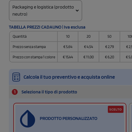
Packaging e logistica (prodotto
neutro)
Codice doganale
TABELLA PREZZI CADAUNO | Iva esclusa
61091000
Quantità
10
20
50
10
Prezzo senza stampa
€
5,64
€
4,54
€
2,79
€
2,
Prezzo con stampa 1 colore
€
15,44
€
11,00
€
6,20
€
5,
Calcola il tuo preventivo e acquista online
1
Seleziona il tipo di prodotto
SCELTO
PRODOTTO PERSONALIZZATO