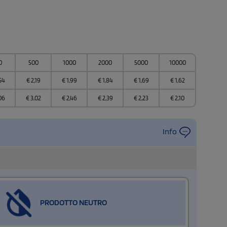
0
500
1000
2000
5000
10000
54
€
2,19
€
1,99
€
1,84
€
1,69
€
1,62
06
€
3,02
€
2,46
€
2,39
€
2,23
€
2,10
Info
PRODOTTO NEUTRO