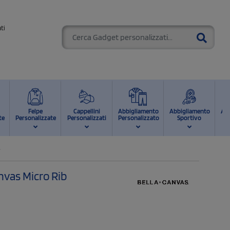
ti
Felpe
Cappellini
Abbigliamento
Abbigliamento
Ab
te
Personalizzate
Personalizzati
Personalizzato
Sportivo
d
B
nvas Micro Rib