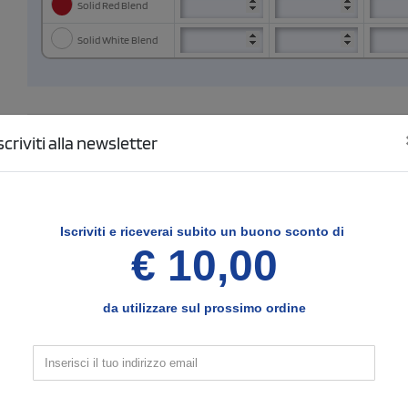
Solid Red Blend
Solid White Blend
3
Configura le posizioni e il tipo di stampa
scriviti alla newsletter
Fronte
SCELTO
Seleziona il tipo di stampa di tuo interesse
Nessun colore
Iscriviti e
riceverai subito un buono sconto di
1 colore
(vedi)
€ 10,00
2 colori
3 colori
4 Colori
5 Colori
da utilizzare sul prossimo ordine
Quadricromia
Ricamo
Stampa digitale
Dimensione di stampa