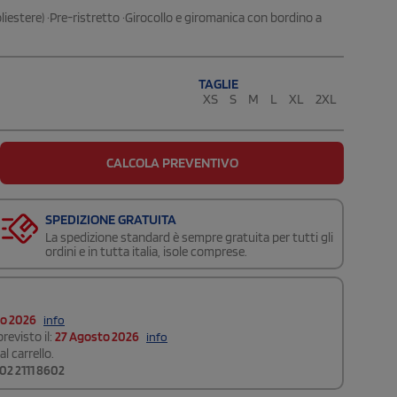
estere) ·Pre-ristretto ·Girocollo e giromanica con bordino a
TAGLIE
XS
S
M
L
XL
2XL
CALCOLA PREVENTIVO
SPEDIZIONE GRATUITA
La spedizione standard è sempre gratuita per tutti gli
ordini e in tutta italia, isole comprese.
to 2026
info
revisto il:
27 Agosto 2026
info
l carrello.
02 2111 8602