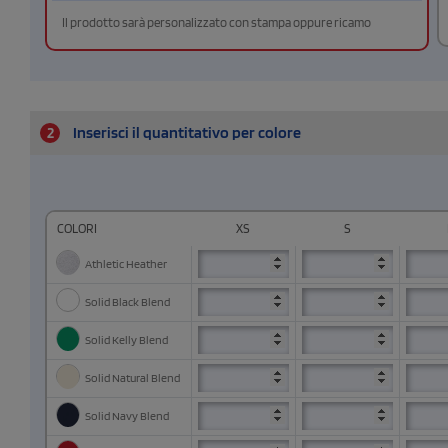
Il prodotto sarà personalizzato con stampa oppure ricamo
2
Inserisci il quantitativo per colore
COLORI
XS
S
Athletic Heather
Solid Black Blend
Solid Kelly Blend
Solid Natural Blend
Solid Navy Blend