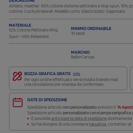
DESCRIZIONE
Athletic Heather: 90% cotone (Airlume pettinato e ring-spun, 10% poli
costine ·Cuciture laterali ·Modello corto ·Elasticizzato ·Sagomato
MATERIALE
MINIMO ORDINABILE
52% Cotone Pettinato Ring
10 pezzi
Spun - 48% Poliestere
MARCHIO
Bella+Canvas
BOZZA GRAFICA GRATIS
info
Per ogni ordine effettuato verrà inviata tramite mail
una simulazione pre-stampa da confermare.
DATE DI SPEDIZIONE
Spedizione articolo
non personalizzato
previsto il:
14 Agos
Spedizione articolo
personalizzato con stampa serigrafica
p
É possibile
anticipare la data di spedizione
direttamente a
Se hai bisogno di una consegna
tassativa
, contattaci al: