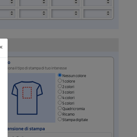
×
Retro
Seleziona il tipo di stampa di tuo interesse
Nessun colore
1 colore
2 colori
3 colori
4 colori
5 colori
Quadricromia
Ricamo
Stampa digitale
Dimensione di stampa