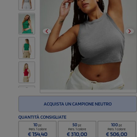
ACQUISTA UN CAMPIONE NEUTRO
QUANTITÀ CONSIGLIATE
10
50
100
pz
pz
pz
Pers. 1 colore
Pers. 1 colore
Pers. 1 colore
€
154,40
€
310,00
€
506,00