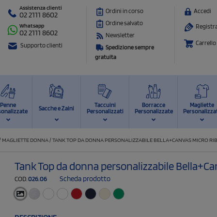
Assistenza clienti
Ordini in corso
Accedi
02 2111 8602
Ordine salvato
Whatsapp
Registra
02 2111 8602
Newsletter
Carrello
Supporto clienti
Spedizione sempre
gratuita
Penne
Taccuini
Borracce
Magliette
Sacche e Zaini
sonalizzate
Personalizzati
Personalizzate
Personalizza
/
MAGLIETTE DONNA
/
TANK TOP DA DONNA PERSONALIZZABILE BELLA+CANVAS MICRO RI
Tank Top da donna personalizzabile Bella+Ca
Scheda prodotto
COD.
026.06