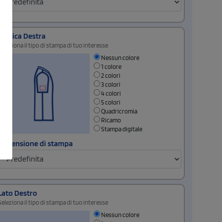
Manica Destra
Seleziona il tipo di stampa di tuo interesse
Nessun colore
1 colore
2 colori
3 colori
4 colori
5 colori
Quadricromia
Ricamo
Stampa digitale
Dimensione di stampa
Lato Destro
Seleziona il tipo di stampa di tuo interesse
Nessun colore