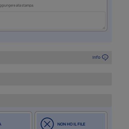
aggiungere alla stampa.
Info
A
NON HO IL FILE