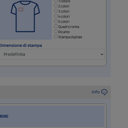
1 colore
2 colori
3 colori
4 colori
5 colori
Quadricromia
Ricamo
Stampa digitale
Dimensione di stampa
Info
RIRE