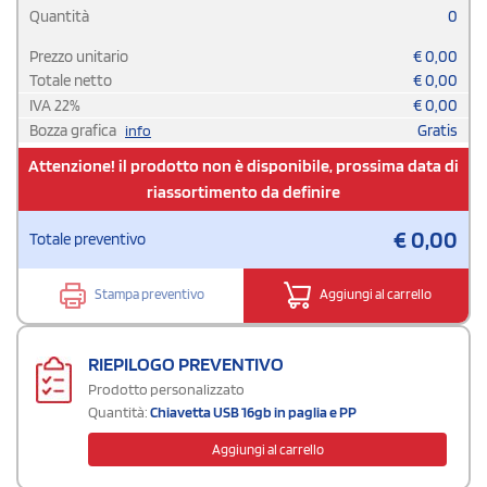
Quantità
0
Prezzo unitario
€
0,00
Totale netto
€
0,00
IVA
22
%
€
0,00
Bozza grafica
Gratis
info
Attenzione! il prodotto non è disponibile, prossima data di
riassortimento da definire
€
0,00
Totale preventivo
Stampa preventivo
Aggiungi al carrello
RIEPILOGO PREVENTIVO
Prodotto personalizzato
Quantità:
Chiavetta USB 16gb in paglia e PP
Aggiungi al carrello