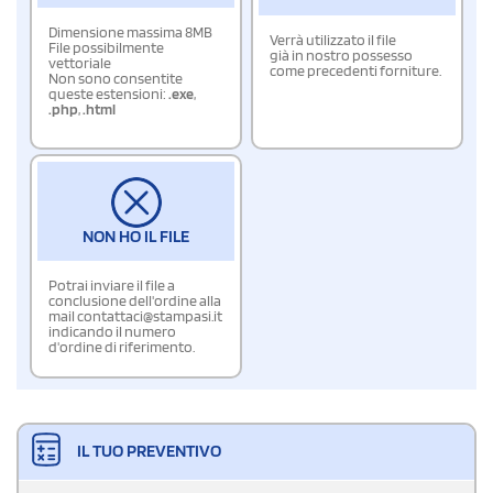
Dimensione massima 8MB
Verrà utilizzato il file
File possibilmente
già in nostro possesso
vettoriale
come precedenti forniture.
Non sono consentite
queste estensioni:
.exe
,
.php
,
.html
NON HO IL FILE
Potrai inviare il file a
conclusione dell'ordine alla
mail contattaci@stampasi.it
indicando il numero
d'ordine di riferimento.
IL TUO PREVENTIVO