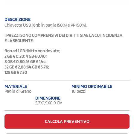
DESCRIZIONE
Chiavetta USB 16gb in paglia (50%) e PP (50%).
I PREZZI SONO COMPRENSIVI DEI DIRITTI SIAE LA CUI INCIDENZA
È LA SEGUENTE:
fino ad 1 GB diritto non dovuto;
2 GB € 0,20; 4 GB € 0,40;
8 GB € 0,80;16 GB € 1,44;
32 GB € 2,88;64 GB € 5,76;
128 GB € 7,50
MATERIALE
MINIMO ORDINABILE
Paglia di Grano
10 pezzi
DIMENSIONE
5,7X1,9X0,9 CM
CALCOLA PREVENTIVO