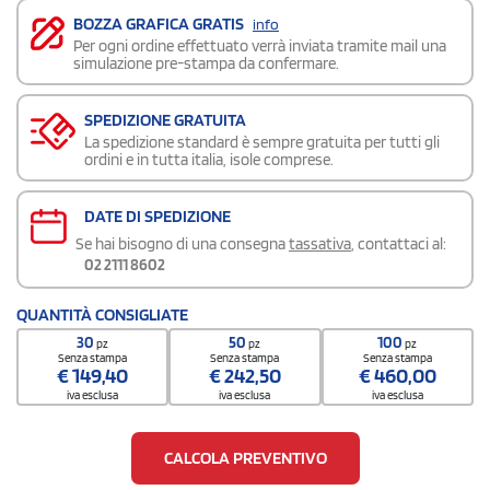
BOZZA GRAFICA GRATIS
info
Per ogni ordine effettuato verrà inviata tramite mail una
simulazione pre-stampa da confermare.
SPEDIZIONE GRATUITA
La spedizione standard è sempre gratuita per tutti gli
ordini e in tutta italia, isole comprese.
DATE DI SPEDIZIONE
Se hai bisogno di una consegna
tassativa
, contattaci al:
02 2111 8602
QUANTITÀ CONSIGLIATE
30
50
100
pz
pz
pz
Senza stampa
Senza stampa
Senza stampa
€
149,40
€
242,50
€
460,00
iva esclusa
iva esclusa
iva esclusa
CALCOLA PREVENTIVO