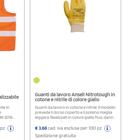
Guanti da lavoro Ansell Nitrotough in
alizzabile
cotone e nitrile di colore giallo
ile in
Guanti da lavoro in cotone e nitrile. Il modello
e
prevede il dorso coperto e il polsino maglia
A1:2016.
leggera. Realizzati in colore giallo fluo, danno
una notevole libertà di azione a chi li indossa.
Sono sicuri e performanti e quindi li puoi
 pz
€
3,68
cad. iva esclusa per 100 pz
scegliere per i tuoi operai. Acquistali su
Spedizione gratuita
StampaSì: la consegna è gratuita su tutto il