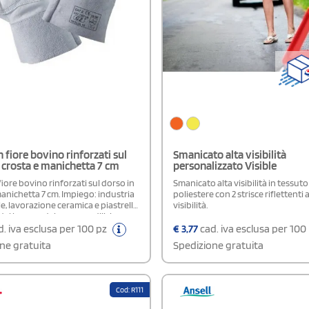
n fiore bovino rinforzati sul
Smanicato alta visibilità
 crosta e manichetta 7 cm
personalizzato Visible
fiore bovino rinforzati sul dorso in
Smanicato alta visibilità in tessuto
anichetta 7 cm. Impiego: industria
poliestere con 2 strisce riflettenti 
e, lavorazione ceramica e piastrelle,
visibilità.
del legno e del marmo, edilizia,
ra, manutenzione, facchinaggio.
. iva esclusa per 100 pz
€
3,77
cad. iva esclusa per 100
ne gratuita
Spedizione gratuita
Cod: R111