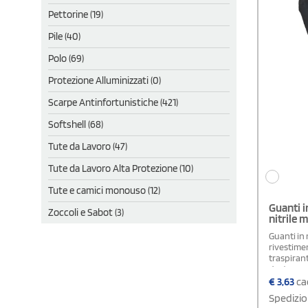
Pettorine (19)
Pile (40)
Polo (69)
Protezione Alluminizzati (0)
Scarpe Antinfortunistiche (421)
Softshell (68)
Tute da Lavoro (47)
Tute da Lavoro Alta Protezione (10)
Tute e camici monouso (12)
Guanti i
Zoccoli e Sabot (3)
nitrile 
Guanti in
rivestime
traspiran
destrezza d
automobil
€
3,63
cad
assemblag
Spedizio
le attivit