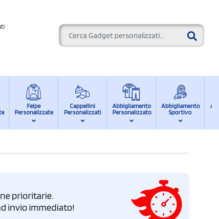
ti
Felpe
Cappellini
Abbigliamento
Abbigliamento
Ab
te
Personalizzate
Personalizzati
Personalizzato
Sportivo
d
e prioritarie.
i ad invio immediato!