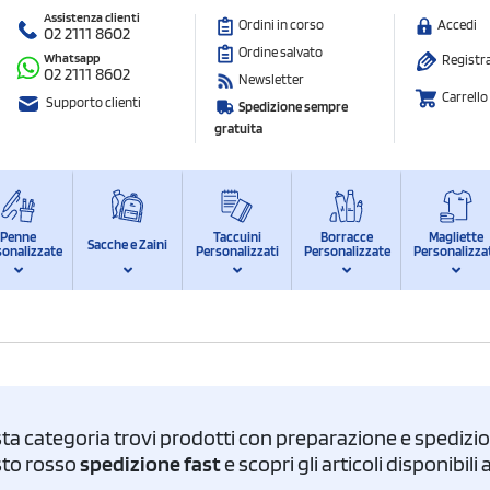
Assistenza clienti
Ordini in corso
Accedi
02 2111 8602
Ordine salvato
Whatsapp
Registra
02 2111 8602
Newsletter
Carrello
Supporto clienti
Spedizione sempre
gratuita
Penne
Taccuini
Borracce
Magliette
Sacche e Zaini
sonalizzate
Personalizzati
Personalizzate
Personalizza
ta categoria trovi prodotti con preparazione e spedizion
asto rosso
spedizione fast
e scopri gli articoli disponibil