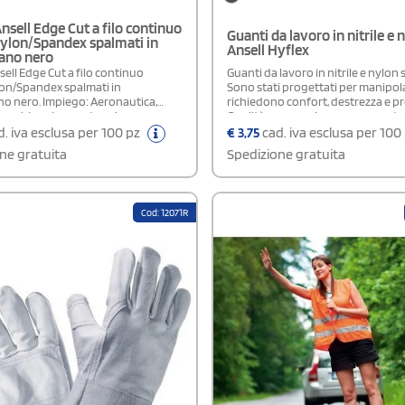
nsell Edge Cut a filo continuo
Guanti da lavoro in nitrile e 
lon/Spandex spalmati in
Ansell Hyflex
tano nero
ell Edge Cut a filo continuo
Guanti da lavoro in nitrile e nylon 
n/Spandex spalmati in
Sono stati progettati per manipol
no nero. Impiego: Aeronautica,
richiedono confort, destrezza e pr
assemblaggio, montaggio
Qualità e convenienza per uno s
i e pezzi metallici, manipolazione
professionale di qualità elevata c
. iva esclusa per 100 pz
€
3,75
cad. iva esclusa per 100
etalliche dai bordi taglienti o
ordinare su StampaSì con poche e
ne gratuita
Spedizione gratuita
, stampaggio, iniezione di materiali
operazioni.
omposizione: Poliestere,
no, HPPE, Spandex
Cod: 12071R