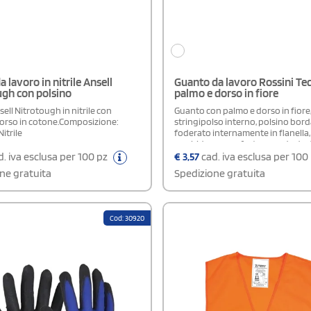
a lavoro in nitrile Ansell
Guanto da lavoro Rossini Te
ugh con polsino
palmo e dorso in fiore
ell Nitrotough in nitrile con
Guanto con palmo e dorso in fiore,
dorso in cotone.Composizione:
stringipolso interno, polsino bord
itrile
foderato internamente in flanella,
morbidezza, confort e grande des
buona resistenza all'abrasione e a
. iva esclusa per 100 pz
€
3,57
cad. iva esclusa per 100
strappo. Taglia 10.APPLICAZIONI:
ne gratuita
Spedizione gratuita
manipolazione di utensili, casse di
cartone e plastica, stoccaggio e la
agricoli.
Cod: 30920