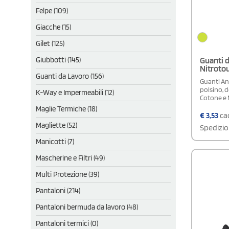
Felpe (109)
Giacche (15)
Gilet (125)
Guanti d
Giubbotti (145)
Nitroto
Guanti da Lavoro (156)
Guanti Ans
polsino, 
K-Way e Impermeabili (12)
Cotone e N
Maglie Termiche (18)
€
3,53
cad
Magliette (52)
Spedizio
Manicotti (7)
Mascherine e Filtri (49)
Multi Protezione (39)
Pantaloni (214)
Pantaloni bermuda da lavoro (48)
Pantaloni termici (0)