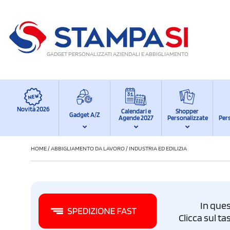
GADGET PERSONALIZZATI AZIENDALI E ABBIGLIAMENTO
Novità 2026
Calendari e
Shopper
Gadget A/Z
Agende 2027
Personalizzate
Per
HOME
/
ABBIGLIAMENTO DA LAVORO
/
INDUSTRIA ED EDILIZIA
In ques
Clicca sul t