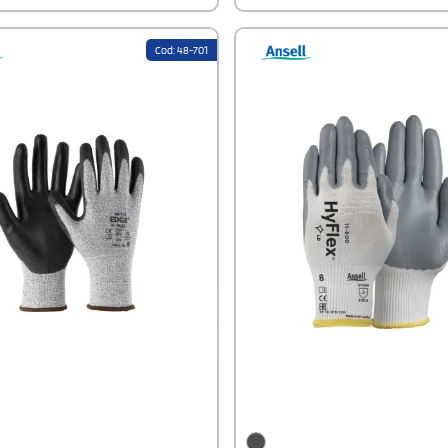
à. Utili nei settori metalmeccanico,
ne e riparazioni, trasporto di oli,
io, spedizioni e logistica.
Cod: 48-701