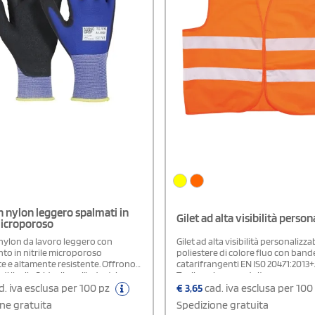
n nylon leggero spalmati in
Gilet ad alta visibilità person
microporoso
 nylon da lavoro leggero con
Gilet ad alta visibilità personalizzab
nto in nitrile microporoso
poliestere di colore fluo con band
te e altamente resistente. Offrono
catarifrangenti EN IS0 20471:2013+
i livello 5, ideali per l’industria
Taglia unica per adulto
istica, la manipolazione e
. iva esclusa per 100 pz
€
3,65
cad. iva esclusa per 100
gio di piccoli componenti, e tutte
ne gratuita
Spedizione gratuita
à che richiedono precisione e