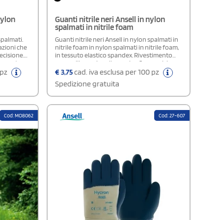
nylon
Guanti nitrile neri Ansell in nylon
spalmati in nitrile foam
spalmati.
Guanti nitrile neri Ansell in nylon spalmati in
azioni che
nitrile foam in nylon spalmati in nitrile foam,
ecisione.
in tessuto elastico spandex. Rivestimento
trumento
senza silicone, ipoallergenico.Composizione:
he puoi
Nylon e Nitrile
 pz
€
3,75
cad. iva esclusa per 100 pz
 semplici
Spedizione gratuita
Cod: MO8062
Cod: 27-607