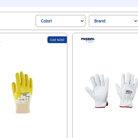
Colori
Brand
Cod: N230