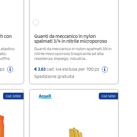
ch con
Guanti da meccanico in nylon
spalmati 3/4 in nitrile microporoso
 elastico
Guanti da meccanico in nylon spalmati 3/4 in
ato,
nitrile miscroporoso traspirante ad alta
 offre
resistenza. Impiego: ndustria
trezza,
automobilistica, manipolazione ed
llo
assemblaggio di piccoli componenti, lavori
 pz
€
3,63
cad. iva esclusa per 100 pz
che richiedono sensibilità e destrezza,
Spedizione gratuita
 legno,
metalmeccanica, manutenzioni e riparazioni,
vori
trasporto di oli, lavori di assemblaggio,
spedizioni e logistica.Composizione: Nylon,
Nitrile, Spandex
Cod: 22002
Cod: N250