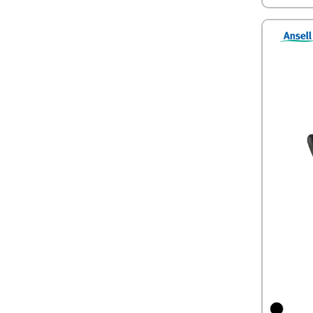
sensibilit
manutenzio
assemblagg