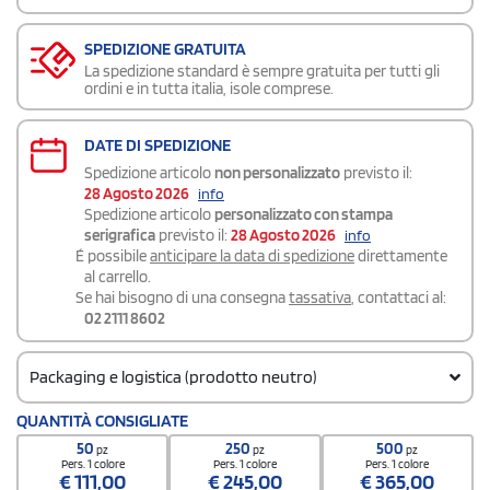
SPEDIZIONE GRATUITA
La spedizione standard è sempre gratuita per tutti gli
ordini e in tutta italia, isole comprese.
DATE DI SPEDIZIONE
Spedizione articolo
non personalizzato
previsto il:
28 Agosto 2026
info
Spedizione articolo
personalizzato con stampa
serigrafica
previsto il:
28 Agosto 2026
info
É possibile
anticipare la data di spedizione
direttamente
al carrello.
Se hai bisogno di una consegna
tassativa
, contattaci al:
02 2111 8602
Packaging e logistica (prodotto neutro)
Quantità per confezione
QUANTITÀ CONSIGLIATE
50
50
250
500
pz
pz
pz
Quantità per scatola
Pers. 1 colore
Pers. 1 colore
Pers. 1 colore
€
111,00
€
245,00
€
365,00