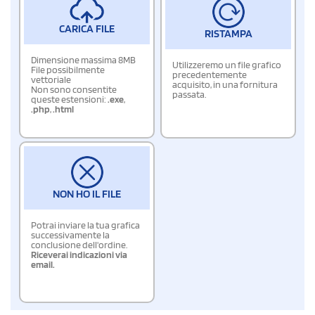
CARICA FILE
RISTAMPA
Dimensione massima 8MB
Utilizzeremo un file grafico
File possibilmente
precedentemente
vettoriale
acquisito, in una fornitura
Non sono consentite
passata.
queste estensioni:
.exe
,
.php
,
.html
NON HO IL FILE
Potrai inviare la tua grafica
successivamente la
conclusione dell'ordine.
Riceverai indicazioni via
email.