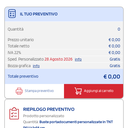
IL TUO PREVENTIVO
Quantità
0
Prezzo unitario
€
0,00
Totale netto
€
0,00
IVA
22
%
€
0,00
Sped. Personalizzato
28 Agosto 2026
Gratis
info
Bozza grafica
Gratis
info
€
0,00
Totale preventivo
Stampa preventivo
Aggiungi al carrello
RIEPILOGO PREVENTIVO
Prodotto personalizzato
Quantità:
Buste portadocumenti personalizzate in TNT
PSI I 43x56 cm