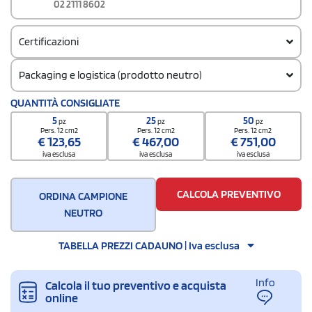
02 2111 8602
Certificazioni
Packaging e logistica (prodotto neutro)
Codice doganale
QUANTITÀ CONSIGLIATE
6301401000000000000000
5
25
50
pz
pz
pz
Quantità per scatola
Pers. 12 cm2
Pers. 12 cm2
Pers. 12 cm2
€
123,65
€
467,00
€
751,00
16
iva esclusa
iva esclusa
iva esclusa
CALCOLA PREVENTIVO
ORDINA CAMPIONE
NEUTRO
TABELLA PREZZI CADAUNO | Iva esclusa
Info
Calcola il tuo preventivo e acquista
online