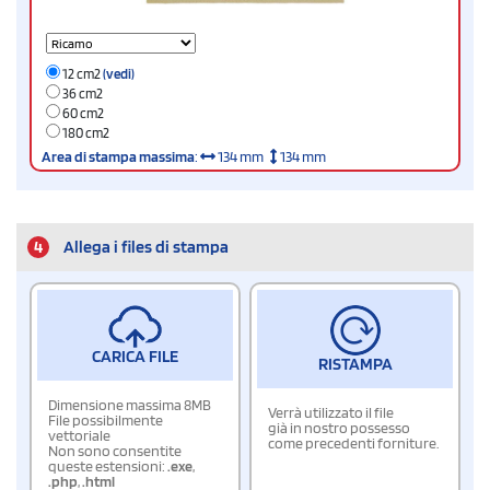
12 cm2
(vedi)
36 cm2
60 cm2
180 cm2
Area di stampa massima
:
134 mm
134 mm
4
Allega i files di stampa
CARICA FILE
RISTAMPA
Dimensione massima 8MB
Verrà utilizzato il file
File possibilmente
già in nostro possesso
vettoriale
come precedenti forniture.
Non sono consentite
queste estensioni:
.exe
,
.php
,
.html