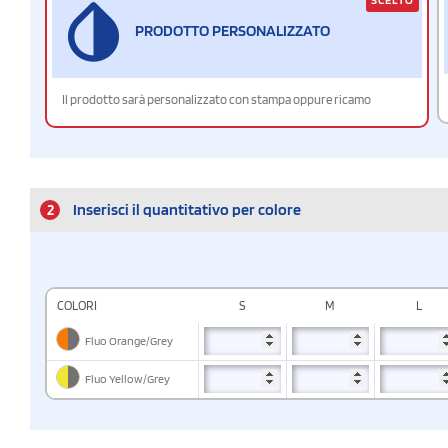
PRODOTTO PERSONALIZZATO
Il prodotto sarà personalizzato con stampa oppure ricamo
2
Inserisci il quantitativo per colore
COLORI
S
M
L
Fluo Orange/Grey
Fluo Yellow/Grey