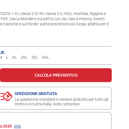
:2013 + A1, classe 2 (S-M), classe 3 (L-4XL); morbida, leggera e
YKK, tasca laterale e sul petto con zip, tasca interna, inserti
e maniche e sul fondo; parte posteriore più lunga, adatta per il
IE
M
L
XL
2XL
3XL
4XL
CALCOLA PREVENTIVO
SPEDIZIONE GRATUITA
La spedizione standard è sempre gratuita per tutti gli
ordini e in tutta italia, isole comprese.
to 2026
info