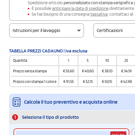
Spedizione articolo
personalizzato con stampa serigrafica
p
É possibile
anticipare la data di spedizione
direttamente a
Se hai bisogno di una consegna
tassativa
, contattaci al:
Istruzioni per il lavaggio
Certificazioni
TABELLA PREZZI CADAUNO | Iva esclusa
Quantità
1
5
10
25
Prezzo senza stampa
€
55,60
€
40,60
€
38,10
€
34,19
Prezzo con stampa 1 colore
€
91,55
€
52,15
€
50,15
€
42,98
Calcola il tuo preventivo e acquista online
1
Seleziona il tipo di prodotto
SCELTO