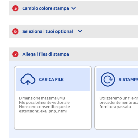
5
Cambio colore stampa
6
Seleziona i tuoi optional
7
Allega i files di stampa
CARICA FILE
RISTAMP
Dimensione massima 8MB
Utilizzeremo un file g
File possibilmente vettoriale
precedentemente acqu
Non sono consentite queste
fornitura passata.
estensioni:
.exe
,
.php
,
.html