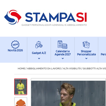
GADGET PERSONALIZZATI AZIENDALI E ABBIGLIAMENTO
Novità 2026
Calendari e
Shopper
Gadget A/Z
Agende 2027
Personalizzate
Per
HOME
/
ABBIGLIAMENTO DA LAVORO
/
ALTA VISIBILITÀ
/
GIUBBOTTI ALTA VIS