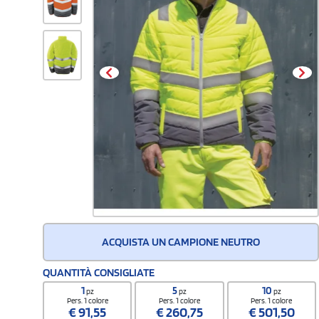
ACQUISTA UN CAMPIONE NEUTRO
QUANTITÀ CONSIGLIATE
1
5
10
pz
pz
pz
Pers. 1 colore
Pers. 1 colore
Pers. 1 colore
€
91,55
€
260,75
€
501,50