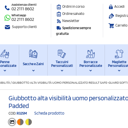
Assistenza clienti
Ordini in corso
Accedi
02 2111 8602
Ordine salvato
Whatsapp
Registra
02 2111 8602
Newsletter
Carrello
Supporto clienti
Spedizione sempre
gratuita
Penne
Taccuini
Borracce
Magliette
Sacche e Zaini
sonalizzate
Personalizzati
Personalizzate
Personalizza
IBILITÀ
/
GIUBBOTTO ALTA VISIBILITÀ UOMO PERSONALIZZATO RESULT SAFE-GUARD SOFT
Giubbotto alta visibilità uomo personalizzat
Padded
Scheda prodotto
COD.
R325M