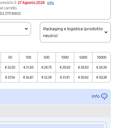
revisto il:
27 Agosto 2026
info
l carrello.
02 2111 8602
Packaging e logistica (prodotto
neutro)
Codice doganale
62103000
50
100
500
1000
5000
10000
Quantità per confezione
1
€
32,50
€
31,50
€
29,75
€
29,50
€
28,50
€
28,30
Quantità per scatola
€
37,54
€
34,81
€
32,39
€
31,91
€
30,92
€
30,38
10
Info