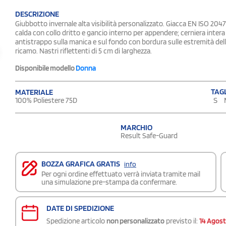
DESCRIZIONE
Giubbotto invernale alta visibilità personalizzato. Giacca EN ISO 20471
calda con collo dritto e gancio interno per appendere; cerniera intera 
antistrappo sulla manica e sul fondo con bordura sulle estremità dell
ricamo. Nastri riflettenti di 5 cm di larghezza.
Disponibile modello
Donna
TAGL
MATERIALE
S
100% Poliestere 75D
MARCHIO
Result Safe-Guard
BOZZA GRAFICA GRATIS
info
Per ogni ordine effettuato verrà inviata tramite mail
una simulazione pre-stampa da confermare.
DATE DI SPEDIZIONE
Spedizione articolo
non personalizzato
previsto il:
14 Agos