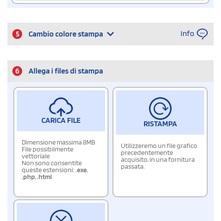
Info
5
Cambio colore stampa
6
Allega i files di stampa
CARICA FILE
RISTAMPA
Dimensione massima 8MB
Utilizzeremo un file grafico
File possibilmente
precedentemente
vettoriale
acquisito, in una fornitura
Non sono consentite
passata.
queste estensioni:
.exe
,
.php
,
.html