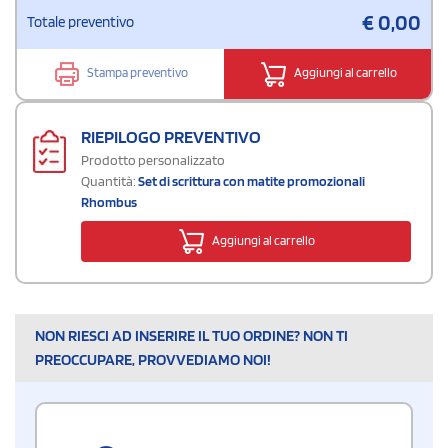
€
0,00
Totale preventivo
Stampa preventivo
Aggiungi al carrello
RIEPILOGO PREVENTIVO
Prodotto personalizzato
Quantità:
Set di scrittura con matite promozionali
Rhombus
Aggiungi al carrello
NON RIESCI AD INSERIRE IL TUO ORDINE? NON TI
PREOCCUPARE, PROVVEDIAMO NOI!