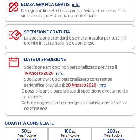
BOZZA GRAFICA GRATIS
info
Per ogni ordine effettuato verrà inviata tramite mail una
simulazione pre-stampa da confermare.
SPEDIZIONE GRATUITA
La spedizione standard è sempre gratuita per tutti gli
ordini e in tutta italia, isole comprese.
DATE DI SPEDIZIONE
Spedizione articolo
non personalizzato
previsto il:
14 Agosto 2026
info
Spedizione articolo
personalizzato con stampa
serigrafica
previsto il:
20 Agosto 2026
info
É possibile
anticipare la data di spedizione
direttamente
al carrello.
Se hai bisogno di una consegna
tassativa
, contattaci al:
02 2111 8602
QUANTITÀ CONSIGLIATE
50
100
200
pz
pz
pz
Pers. 1 colore
Pers. 1 colore
Pers. 1 colore