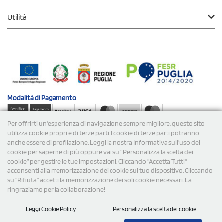
Utilità
Modalità di
Pagamento
Per offrirti un'esperienza di navigazione sempre migliore, questo sito
Spedizioni
utilizza cookie propri e di terze parti. I cookie di terze parti potranno
anche essere di profilazione. Leggi la nostra Informativa sull’uso dei
cookie per saperne di più oppure vai su “Personalizza la scelta dei
cookie” per gestire le tue impostazioni. Cliccando "Accetta Tutti"
acconsenti alla memorizzazione dei cookie sul tuo dispositivo. Cliccando
su "Rifiuta" accetti la memorizzazione dei soli cookie necessari. La
ringraziamo per la collaborazione!
© 2026 StampaSi s.r.l. TUTTI I DIRITTI SONO RISERVATI -
Leggi Cookie Policy
Personalizza la scelta dei cookie
P.Iva/C.F. 09734470967 - N° Rea MI-2110632