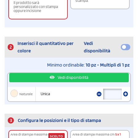
stampa.
Il prodotto sarà
personalizzato con stampa
oppure incisione
Inserisci il quantitativo per
Vedi
2
colore
disponibilità
Minimo ordinabile:
10 pz - Multipli di 1 pz
Vedi disponibilità
Naturale
Unica
3
Configura le posizioni e il tipo di stampa
Area di stampa massima cm
14 x 3
Area di stampa massima cm
5 x 1
SCELTO