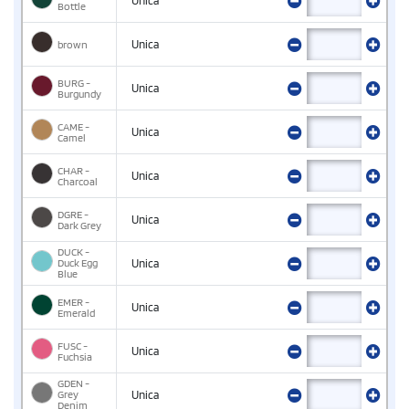
Unica
Bottle
brown
Unica
BURG -
Unica
Burgundy
CAME -
Unica
Camel
CHAR -
Unica
Charcoal
DGRE -
Unica
Dark Grey
DUCK -
Duck Egg
Unica
Blue
EMER -
Unica
Emerald
FUSC -
Unica
Fuchsia
GDEN -
Grey
Unica
Denim