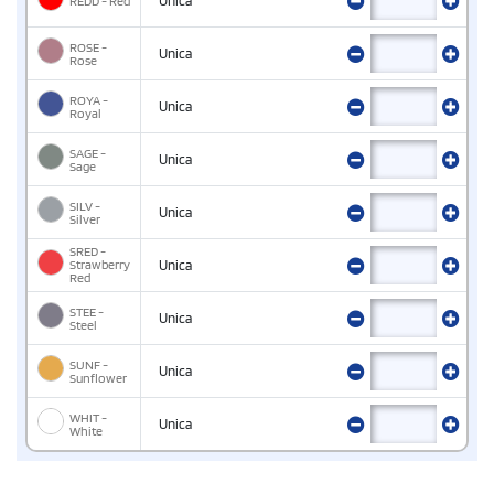
REDD - Red
Unica
ROSE -
Unica
Rose
ROYA -
Unica
Royal
SAGE -
Unica
Sage
SILV -
Unica
Silver
SRED -
Strawberry
Unica
Red
STEE -
Unica
Steel
SUNF -
Unica
Sunflower
WHIT -
Unica
White