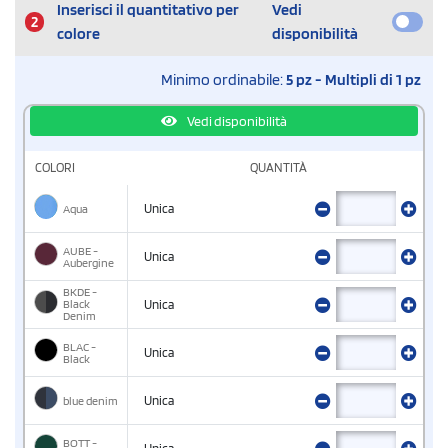
Inserisci il quantitativo per
Vedi
2
colore
disponibilità
Minimo ordinabile:
5 pz - Multipli di 1 pz
Vedi disponibilità
COLORI
QUANTITÀ
Aqua
Unica
AUBE -
Unica
Aubergine
BKDE -
Black
Unica
Denim
BLAC -
Unica
Black
blue denim
Unica
BOTT -