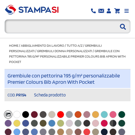
HOME
/
ABBIGLIAMENTO DA LAVORO
/
TUTTO A/Z
/
GREMBIULI
PERSONALIZZATI
/
GREMBIULI DONNA PERSONALIZZATI
/
GREMBIULE CON
PETTORINA 195 G/M² PERSONALIZZABILE PREMIER COLOURS BIB APRON WITH
POCKET
Grembiule con pettorina 195 g/m² personalizzabile
Premier Colours Bib Apron With Pocket
Scheda prodotto
COD.
PR154