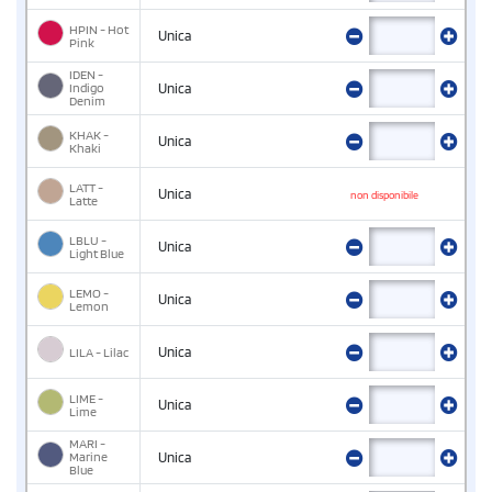
HPIN - Hot
Unica
Pink
IDEN -
Indigo
Unica
Denim
KHAK -
Unica
Khaki
LATT -
Unica
non disponibile
Latte
LBLU -
Unica
Light Blue
LEMO -
Unica
Lemon
LILA - Lilac
Unica
LIME -
Unica
Lime
MARI -
Marine
Unica
Blue