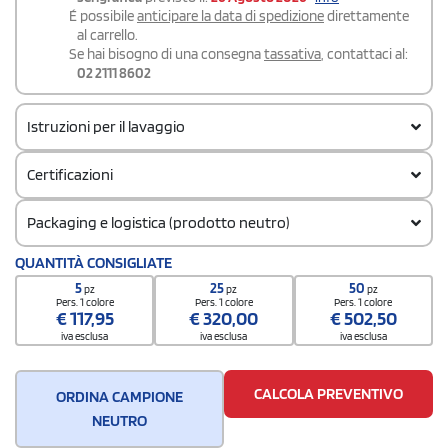
É possibile
anticipare la data di spedizione
direttamente
al carrello.
Se hai bisogno di una consegna
tassativa
, contattaci al:
02 2111 8602
Istruzioni per il lavaggio
Certificazioni
Packaging e logistica (prodotto neutro)
Codice doganale
QUANTITÀ CONSIGLIATE
62114310
5
25
50
pz
pz
pz
Quantità per confezione
Pers. 1 colore
Pers. 1 colore
Pers. 1 colore
€
117,95
€
320,00
€
502,50
12
iva esclusa
iva esclusa
iva esclusa
Quantità per scatola
72
CALCOLA PREVENTIVO
ORDINA CAMPIONE
NEUTRO