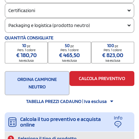
Certificazioni
Packaging e logistica (prodotto neutro)
Codice doganale
QUANTITÀ CONSIGLIATE
62114310
10
50
100
pz
pz
pz
Quantità per confezione
Pers. 1 colore
Pers. 1 colore
Pers. 1 colore
€
180,70
€
465,50
€
823,00
12
iva esclusa
iva esclusa
iva esclusa
Quantità per scatola
72
CALCOLA PREVENTIVO
ORDINA CAMPIONE
NEUTRO
TABELLA PREZZI CADAUNO | Iva esclusa
Info
Calcola il tuo preventivo e acquista
online
1
Seleziona il tipo di prodotto