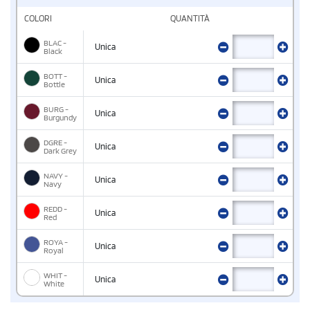
COLORI
QUANTITÀ
BLAC -
Unica
Black
BOTT -
Unica
Bottle
BURG -
Unica
Burgundy
DGRE -
Unica
Dark Grey
NAVY -
Unica
Navy
REDD -
Unica
Red
ROYA -
Unica
Royal
WHIT -
Unica
White