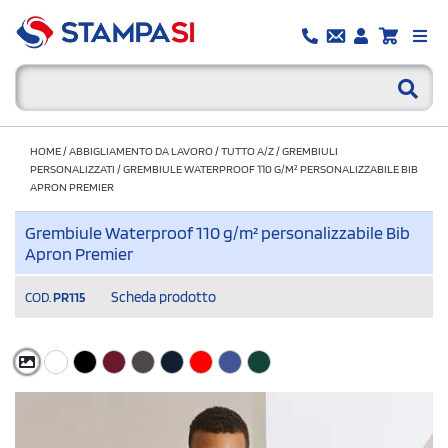
HOME
/
ABBIGLIAMENTO DA LAVORO
/
TUTTO A/Z
/
GREMBIULI
PERSONALIZZATI
/
GREMBIULE WATERPROOF 110 G/M² PERSONALIZZABILE BIB
APRON PREMIER
Grembiule Waterproof 110 g/m² personalizzabile Bib
Apron Premier
Scheda prodotto
COD.
PR115