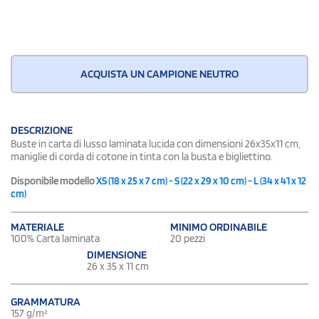
ACQUISTA UN CAMPIONE NEUTRO
DESCRIZIONE
Buste in carta di lusso laminata lucida con dimensioni 26x35x11 cm,
maniglie di corda di cotone in tinta con la busta e bigliettino.
Disponibile modello
XS (18 x 25 x 7 cm)
-
S (22 x 29 x 10 cm)
-
L (34 x 41 x 12
cm)
MATERIALE
MINIMO ORDINABILE
100% Carta laminata
20 pezzi
DIMENSIONE
26 x 35 x 11 cm
GRAMMATURA
157 g/m²