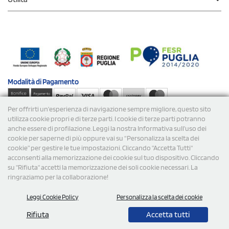
Modalità di
Pagamento
Per offrirti un'esperienza di navigazione sempre migliore, questo sito
Spedizioni
utilizza cookie propri e di terze parti. I cookie di terze parti potranno
anche essere di profilazione. Leggi la nostra Informativa sull’uso dei
cookie per saperne di più oppure vai su “Personalizza la scelta dei
cookie” per gestire le tue impostazioni. Cliccando "Accetta Tutti"
acconsenti alla memorizzazione dei cookie sul tuo dispositivo. Cliccando
su "Rifiuta" accetti la memorizzazione dei soli cookie necessari. La
ringraziamo per la collaborazione!
© 2026 StampaSi s.r.l. TUTTI I DIRITTI SONO RISERVATI -
Leggi Cookie Policy
Personalizza la scelta dei cookie
P.Iva/C.F. 09734470967 - N° Rea MI-2110632
Rifiuta
Accetta tutti
0,00
Cad.
+ IVA