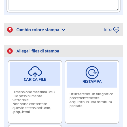
Info
5
Cambio colore stampa
6
Allega i files di stampa
CARICA FILE
RISTAMPA
Dimensione massima 8MB
Utilizzeremo un file grafico
File possibilmente
precedentemente
vettoriale
acquisito, in una fornitura
Non sono consentite
passata.
queste estensioni:
.exe
,
.php
,
.html