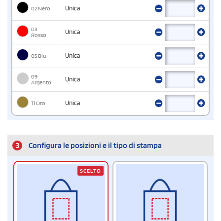
02 Nero
Unica
03
Unica
Rosso
05 Blu
Unica
09
Unica
Argento
11 Oro
Unica
3
Configura le posizioni e il tipo di stampa
SCELTO