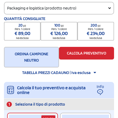
Packaging e logistica (prodotto neutro)
Codice doganale
QUANTITÀ CONSIGLIATE
420299009000000
20
100
200
pz
pz
pz
Quantità per confezione
Pers. 1 colore
Pers. 1 colore
Pers. 1 colore
€
89,00
€
126,00
€
234,00
25
iva esclusa
iva esclusa
iva esclusa
Quantità per scatola
100
CALCOLA PREVENTIVO
ORDINA CAMPIONE
NEUTRO
TABELLA PREZZI CADAUNO | Iva esclusa
Info
Calcola il tuo preventivo e acquista
online
1
Seleziona il tipo di prodotto