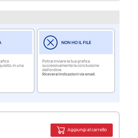
A
NON HO IL FILE
rafico
Potrai inviare la tua grafica
isito, in una
successivamente la conclusione
dell'ordine.
Riceverai indicazioni via email.
Aggiungi al carrello