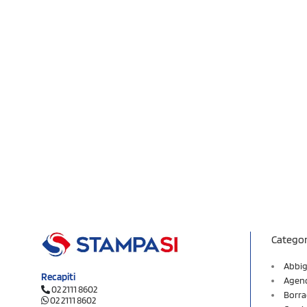
Categor
Abbig
Recapiti
Agend
02 2111 8602
Borra
02 2111 8602