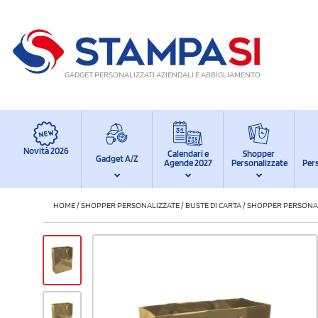
GADGET PERSONALIZZATI AZIENDALI E ABBIGLIAMENTO
Novità 2026
Calendari e
Shopper
Gadget A/Z
Agende 2027
Personalizzate
Per
HOME
/
SHOPPER PERSONALIZZATE
/
BUSTE DI CARTA
/
SHOPPER PERSONAL