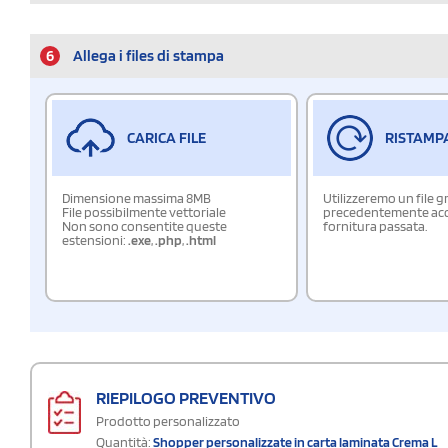
6
Allega i files di stampa
CARICA FILE
RISTAMP
Dimensione massima 8MB
Utilizzeremo un file g
File possibilmente vettoriale
precedentemente acqu
Non sono consentite queste
fornitura passata.
estensioni:
.exe
,
.php
,
.html
RIEPILOGO PREVENTIVO
Prodotto personalizzato
Quantità:
Shopper personalizzate in carta laminata Crema L