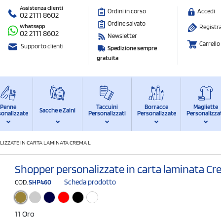
Assistenza clienti
Ordini in corso
Accedi
02 2111 8602
Ordine salvato
Whatsapp
Registra
02 2111 8602
Newsletter
Carrello
Supporto clienti
Spedizione sempre
gratuita
Penne
Taccuini
Borracce
Magliette
Sacche e Zaini
sonalizzate
Personalizzati
Personalizzate
Personalizza
IZZATE IN CARTA LAMINATA CREMA L
Shopper personalizzate in carta laminata Cr
Scheda prodotto
COD.
SHP460
11 Oro