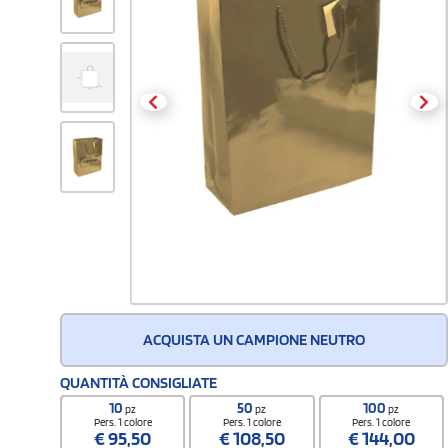
ACQUISTA UN CAMPIONE NEUTRO
QUANTITÀ CONSIGLIATE
10
50
100
pz
pz
pz
Pers. 1 colore
Pers. 1 colore
Pers. 1 colore
€
95,50
€
108,50
€
144,00