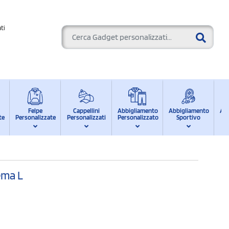
ti
Felpe
Cappellini
Abbigliamento
Abbigliamento
Ab
te
Personalizzate
Personalizzati
Personalizzato
Sportivo
d
ema L