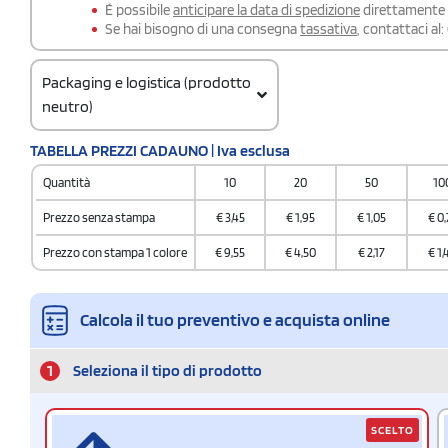
É possibile
anticipare la data di spedizione
direttamente a
Se hai bisogno di una consegna
tassativa
, contattaci al:
Packaging e logistica (prodotto
neutro)
Codice doganale
TABELLA PREZZI CADAUNO | Iva esclusa
420299009000000
Quantità
10
20
50
10
Quantità per confezione
25
Prezzo senza stampa
€
3,45
€
1,95
€
1,05
€
0,
Quantità per scatola
Prezzo con stampa 1 colore
€
9,55
€
4,50
€
2,17
€
1,
100
Calcola il tuo preventivo e acquista online
1
Seleziona il tipo di prodotto
SCELTO