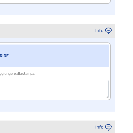
Info
RIRE
aggiungere alla stampa.
Info