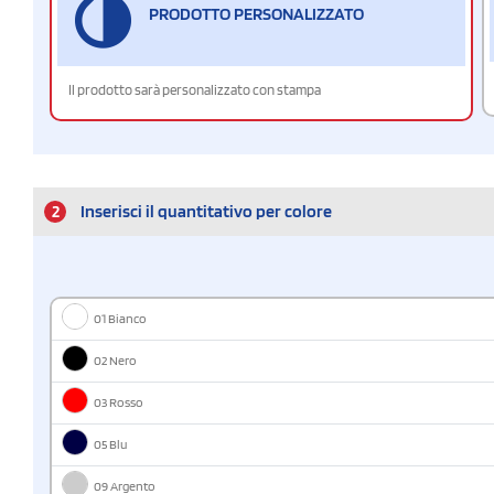
PRODOTTO PERSONALIZZATO
Il prodotto sarà personalizzato con stampa
2
Inserisci il quantitativo per colore
01 Bianco
02 Nero
03 Rosso
05 Blu
09 Argento