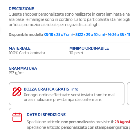
DESCRIZIONE
Queste shopper personalizzate sono realizzate in carta laminata e han
alla base, le maniglie sono in cordino. La loro particolarità sta nel 
un'idea promozionale ideale per negozi di casalinghi.
Disponibile modello
XS (18 x 25 x 7 cm)
-
S (22 x 29 x 10 cm)
-
M (26 x 35 x 1
MATERIALE
MINIMO ORDINABILE
100% Carta laminata
10 pezzi
GRAMMATURA
157 g/m²
BOZZA GRAFICA GRATIS
info
Per ogni ordine effettuato verrà inviata tramite mail
una simulazione pre-stampa da confermare.
DATE DI SPEDIZIONE
Spedizione articolo
non personalizzato
previsto il:
28 Agos
Spedizione articolo
personalizzato con stampa serigrafica
p