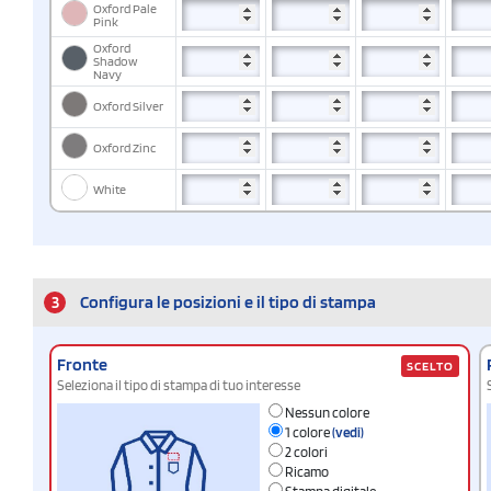
Oxford Pale
Pink
Oxford
Shadow
Navy
Oxford Silver
Oxford Zinc
White
3
Configura le posizioni e il tipo di stampa
Fronte
SCELTO
Seleziona il tipo di stampa di tuo interesse
Nessun colore
1 colore
(vedi)
2 colori
Ricamo