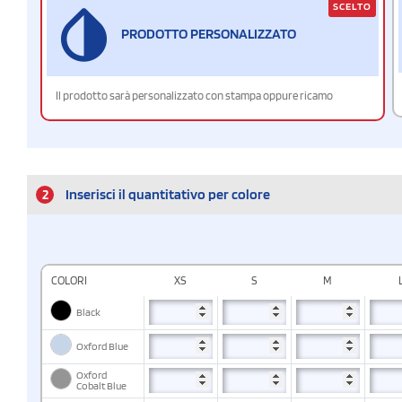
SCELTO
PRODOTTO PERSONALIZZATO
Il prodotto sarà personalizzato con stampa oppure ricamo
2
Inserisci il quantitativo per colore
COLORI
XS
S
M
Black
Oxford Blue
Oxford
Cobalt Blue