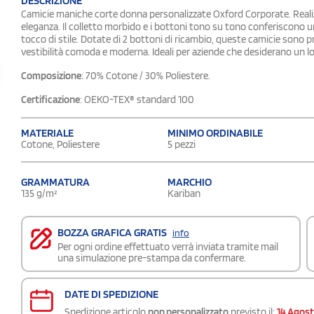
DESCRIZIONE
Camicie maniche corte donna personalizzate Oxford Corporate. Realizza
eleganza. Il colletto morbido e i bottoni tono su tono conferiscono u
tocco di stile. Dotate di 2 bottoni di ricambio, queste camicie sono
vestibilità comoda e moderna. Ideali per aziende che desiderano un loo
Composizione
: 70% Cotone / 30% Poliestere.
Certificazione
: OEKO-TEX® standard 100
MATERIALE
MINIMO ORDINABILE
Cotone, Poliestere
5 pezzi
GRAMMATURA
MARCHIO
135 g/m²
Kariban
BOZZA GRAFICA GRATIS
info
Per ogni ordine effettuato verrà inviata tramite mail
una simulazione pre-stampa da confermare.
DATE DI SPEDIZIONE
Spedizione articolo
non personalizzato
previsto il:
14 Agos