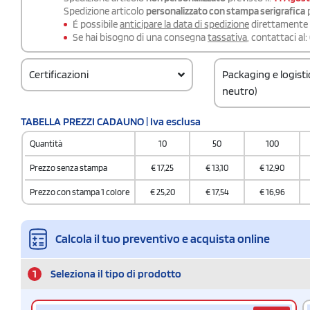
Spedizione articolo
personalizzato con stampa serigrafica
p
É possibile
anticipare la data di spedizione
direttamente a
Se hai bisogno di una consegna
tassativa
, contattaci al:
Certificazioni
Packaging e logist
neutro)
Codice doganale
TABELLA PREZZI CADAUNO | Iva esclusa
62063000
Quantità
10
50
100
Prezzo senza stampa
€
17,25
€
13,10
€
12,90
Prezzo con stampa 1 colore
€
25,20
€
17,54
€
16,96
Calcola il tuo preventivo e acquista online
1
Seleziona il tipo di prodotto