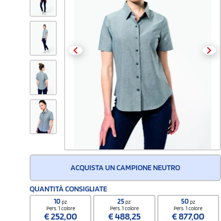
ACQUISTA UN CAMPIONE NEUTRO
QUANTITÀ CONSIGLIATE
10
25
50
pz
pz
pz
Pers. 1 colore
Pers. 1 colore
Pers. 1 colore
€
252,00
€
488,25
€
877,00