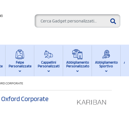
ti
Felpe
Cappellini
Abbigliamento
Abbigliamento
Ab
te
Personalizzate
Personalizzati
Personalizzato
Sportivo
d
FORD CORPORATE
 Oxford Corporate