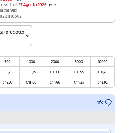
revisto il:
27 Agosto 2026
info
l carrello.
02 2111 8602
ica (prodotto
500
1000
2000
5000
10000
€
12,25
€
12,15
€
11,80
€
11,55
€
11,45
€
15,97
€
15,09
€
14,46
€
14,25
€
13,92
Info