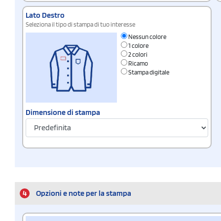
Lato Destro
Seleziona il tipo di stampa di tuo interesse
Nessun colore
1 colore
2 colori
Ricamo
Stampa digitale
Dimensione di stampa
4
Opzioni e note per la stampa