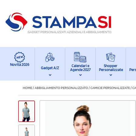
GADGET PERSONALIZZATI AZIENDALI E ABBIGLIAMENTO
Novità 2026
Calendari e
Shopper
Gadget A/Z
Agende 2027
Personalizzate
Per
HOME
/
ABBIGLIAMENTO PERSONALIZZATO
/
CAMICIE PERSONALIZZATE
/
C