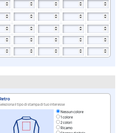
Retro
Seleziona il tipo di stampa di tuo interesse
Nessun colore
1 colore
2 colori
Ricamo