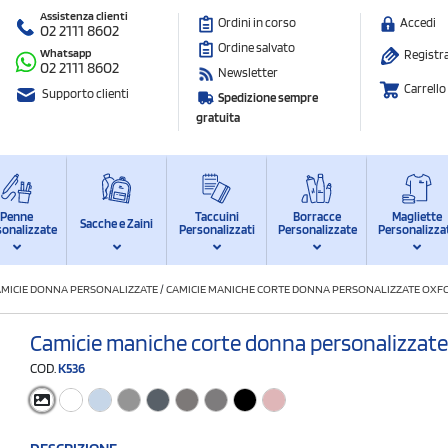
Assistenza clienti
Ordini in corso
Accedi
02 2111 8602
Ordine salvato
Whatsapp
Registra
02 2111 8602
Newsletter
Carrello
Supporto clienti
Spedizione sempre
gratuita
Penne
Taccuini
Borracce
Magliette
Sacche e Zaini
sonalizzate
Personalizzati
Personalizzate
Personalizza
AMICIE DONNA PERSONALIZZATE
/
CAMICIE MANICHE CORTE DONNA PERSONALIZZATE OX
Camicie maniche corte donna personalizzate
COD.
K536