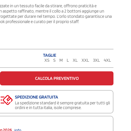
te in un tessuto facile da stirare, offrono praticità e
n aspetto raffinato, mentre il collo a 2 bottoni aggiunge un
 progettate per durare nel tempo. L'orlo stondato garantisce una
k professionale e curato per il proprio staff.
TAGLIE
XS
S
M
L
XL
XXL
3XL
4XL
CALCOLA PREVENTIVO
SPEDIZIONE GRATUITA
La spedizione standard è sempre gratuita per tutti gli
ordini e in tutta italia, isole comprese.
to 2026
info