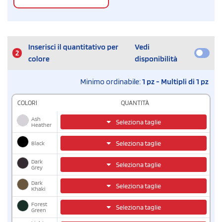
Inserisci il quantitativo per
Vedi
2
colore
disponibilità
Minimo ordinabile:
1 pz - Multipli di 1 pz
COLORI
QUANTITÀ
Ash
Seleziona taglie
Heather
Black
Seleziona taglie
Dark
Seleziona taglie
Grey
Dark
Seleziona taglie
Khaki
Forest
Seleziona taglie
Green