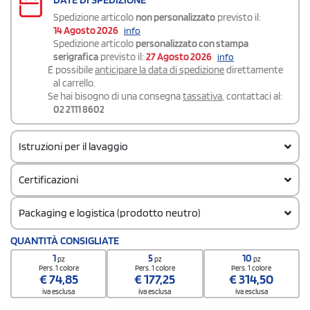
Spedizione articolo
non personalizzato
previsto il:
14 Agosto 2026
info
Spedizione articolo
personalizzato con stampa
serigrafica
previsto il:
27 Agosto 2026
info
É possibile
anticipare la data di spedizione
direttamente
al carrello.
Se hai bisogno di una consegna
tassativa
, contattaci al:
02 2111 8602
Istruzioni per il lavaggio
Certificazioni
Packaging e logistica (prodotto neutro)
Codice doganale
QUANTITÀ CONSIGLIATE
61102099
1
5
10
pz
pz
pz
Quantità per confezione
Pers. 1 colore
Pers. 1 colore
Pers. 1 colore
€
74,85
€
177,25
€
314,50
1
iva esclusa
iva esclusa
iva esclusa
Quantità per scatola