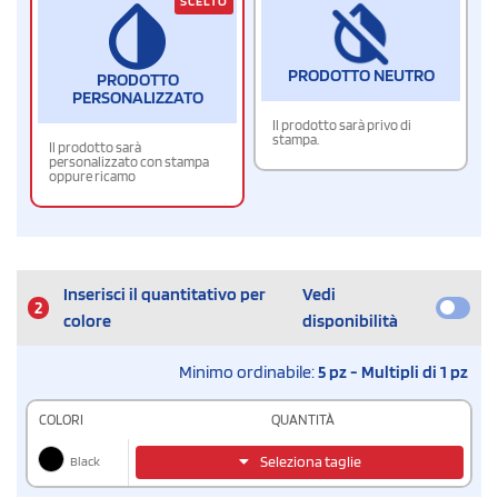
SCELTO
PRODOTTO NEUTRO
PRODOTTO
PERSONALIZZATO
Il prodotto sarà privo di
stampa.
Il prodotto sarà
personalizzato con stampa
oppure ricamo
Inserisci il quantitativo per
Vedi
2
colore
disponibilità
Minimo ordinabile:
5 pz - Multipli di 1 pz
COLORI
QUANTITÀ
Black
Seleziona taglie