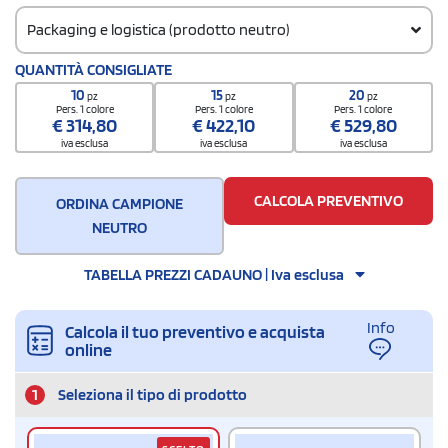
Packaging e logistica (prodotto neutro)
Codice doganale
QUANTITÀ CONSIGLIATE
61103010
10
15
20
pz
pz
pz
Pers. 1 colore
Pers. 1 colore
Pers. 1 colore
€
314,80
€
422,10
€
529,80
iva esclusa
iva esclusa
iva esclusa
CALCOLA PREVENTIVO
ORDINA CAMPIONE
NEUTRO
TABELLA PREZZI CADAUNO | Iva esclusa
Info
Calcola il tuo preventivo e acquista
online
1
Seleziona il tipo di prodotto