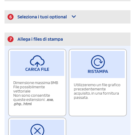
6
Seleziona i tuoi optional
7
Allega i files di stampa
CARICA FILE
RISTAMPA
Dimensione massima 8MB
Utilizzeremo un file grafico
File possibilmente
precedentemente
vettoriale
acquisito, in una fornitura
Non sono consentite
passata.
queste estensioni:
.exe
,
.php
,
.html