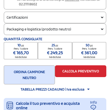
02 2111 8602
Certificazioni
Packaging e logistica (prodotto neutro)
Codice doganale
QUANTITÀ CONSIGLIATE
42029298
10
25
50
pz
pz
pz
Pers. 1 colore
Pers. 1 colore
Pers. 1 colore
€
165,70
€
249,25
€
361,00
iva esclusa
iva esclusa
iva esclusa
CALCOLA PREVENTIVO
ORDINA CAMPIONE
NEUTRO
TABELLA PREZZI CADAUNO | Iva esclusa
Info
Calcola il tuo preventivo e acquista
online