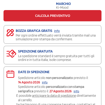
MARCHIO
Ki-Mood
CALCOLA PREVENTIVO
BOZZA GRAFICA GRATIS
info
Per ogni ordine effettuato verrà inviata tramite mail una
simulazione pre-stampa da confermare.
SPEDIZIONE GRATUITA
La spedizione standard è sempre gratuita per tutti gli
ordini e in tutta italia, isole comprese.
DATE DI SPEDIZIONE
Spedizione articolo
non personalizzato
previsto il:
14 Agosto 2026
info
Spedizione articolo
personalizzato con stampa
serigrafica
previsto il:
27 Agosto 2026
info
É possibile
anticipare la data di spedizione
direttamente
al carrello.
Se hai bisogno di una consegna
tassativa
, contattaci al: