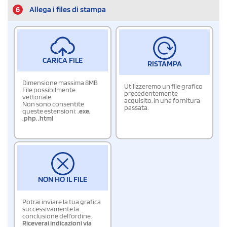
6
Allega i files di stampa
CARICA FILE
RISTAMPA
Dimensione massima 8MB
Utilizzeremo un file grafico
File possibilmente
precedentemente
vettoriale
acquisito, in una fornitura
Non sono consentite
passata.
queste estensioni:
.exe
,
.php
,
.html
NON HO IL FILE
Potrai inviare la tua grafica
successivamente la
conclusione dell'ordine.
Riceverai indicazioni via