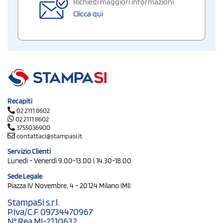
Richiedi maggiori informazioni
Clicca qui
Recapiti
02 2111 8602
02 2111 8602
3755036900
contattaci@stampasi.it
Servizio Clienti
Lunedì - Venerdì 9.00-13.00 | 14.30-18.00
Sede Legale
Piazza IV Novembre, 4 - 20124 Milano (MI)
StampaSi s.r.l.
P.Iva/C.F. 09734470967
N° Rea MI-2110632