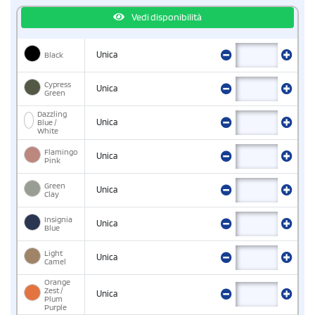
Vedi disponibilità
Black
Unica
Cypress
Unica
Green
Dazzling
Blue /
Unica
White
Flamingo
Unica
Pink
Green
Unica
Clay
Insignia
Unica
Blue
Light
Unica
Camel
Orange
Zest /
Unica
Plum
Purple