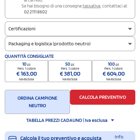
Se hai bisogno di una consegna
tassativa
, contattaci al:
02 2111 8602
Certificazioni
Packaging e logistica (prodotto neutro)
Codice doganale
QUANTITÀ CONSIGLIATE
42029298
10
50
100
pz
pz
pz
Pers. 1 colore
Pers. 1 colore
Pers. 1 colore
€
163,00
€
381,00
€
604,00
iva esclusa
iva esclusa
iva esclusa
CALCOLA PREVENTIVO
ORDINA CAMPIONE
NEUTRO
TABELLA PREZZI CADAUNO | Iva esclusa
Info
Calcola il tuo preventivo e acquista