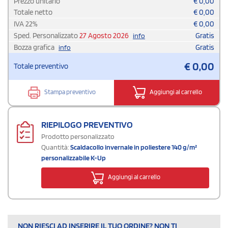
Prezzo unitario
€
0,00
Totale netto
€
0,00
IVA
22
%
€
0,00
Sped. Personalizzato
27 Agosto 2026
Gratis
info
Bozza grafica
Gratis
info
€
0,00
Totale preventivo
Stampa preventivo
Aggiungi al carrello
RIEPILOGO PREVENTIVO
Prodotto personalizzato
Quantità:
Scaldacollo invernale in poliestere 140 g/m²
personalizzabile K-Up
Aggiungi al carrello
NON RIESCI AD INSERIRE IL TUO ORDINE? NON TI