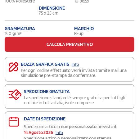
100% Poliestere
10 pezzi
DIMENSIONE
75 x 25 cm
GRAMMATURA
MARCHIO
140 g/m²
K-up
CALCOLA PREVENTIVO
BOZZA GRAFICA GRATIS
info
Per ogni ordine effettuato verrà inviata tramite mail una
simulazione pre-stampa da confermare.
SPEDIZIONE GRATUITA
La spedizione standard è sempre gratuita per tutti gli
ordini e in tutta italia, isole comprese.
DATE DI SPEDIZIONE
Spedizione articolo
non personalizzato
previsto il:
14 Agosto 2026
info
Spedizione articolo
personalizzato con stampa