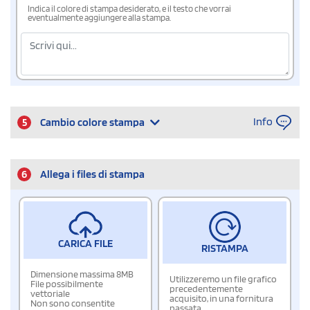
Indica il colore di stampa desiderato, e il testo che vorrai
eventualmente aggiungere alla stampa.
Info
5
Cambio colore stampa
6
Allega i files di stampa
CARICA FILE
RISTAMPA
Dimensione massima 8MB
Utilizzeremo un file grafico
File possibilmente
precedentemente
vettoriale
acquisito, in una fornitura
Non sono consentite
passata.