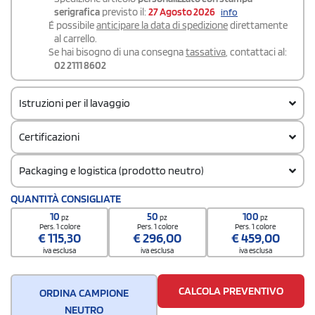
serigrafica
previsto il:
27 Agosto 2026
info
É possibile
anticipare la data di spedizione
direttamente
al carrello.
Se hai bisogno di una consegna
tassativa
, contattaci al:
02 2111 8602
Istruzioni per il lavaggio
Certificazioni
Packaging e logistica (prodotto neutro)
Codice doganale
QUANTITÀ CONSIGLIATE
61171000
10
50
100
pz
pz
pz
Quantità per confezione
Pers. 1 colore
Pers. 1 colore
Pers. 1 colore
€
115,30
€
296,00
€
459,00
20
iva esclusa
iva esclusa
iva esclusa
Quantità per scatola
200
CALCOLA PREVENTIVO
ORDINA CAMPIONE
NEUTRO